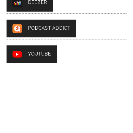
DEEZER
PODCAST ADDICT
YOUTUBE