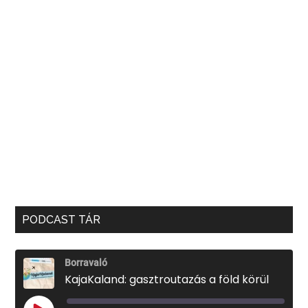
PODCAST TÁR
Borravaló
KajaKaland: gasztroutazás a föld körül