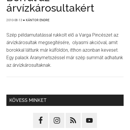
árvízkárosultakért
2010-08-13
●
KÁNTOR ENDRE
Szép példamutatással rukkolt elő a Varga Pincészet az
árvízkárosultak megsegítésére, olyasmi akcióval, amit
borokkal láttunk már külföldön, itthon azonban keveset.
Egy palack Aranymetszéssel már szép summát adhatunk
az árvízkárosultaknak.
KÖVESS MINKET