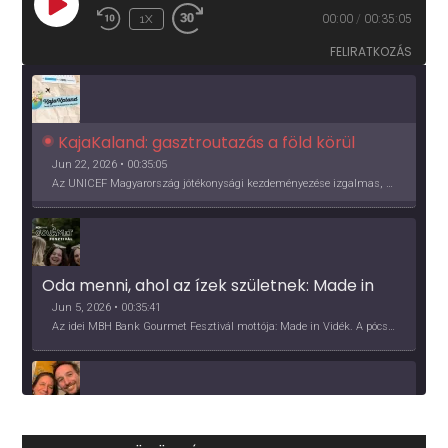
PLAY
1X
00:00
/
00:35:05
EPISODE
FELIRATKOZÁS
KajaKaland: gasztroutazás a föld körül 
Jun 22, 2026 • 00:35:05
Az UNICEF Magyarország jótékonysági kezdeményezése izgalmas, egész éves világkörüli ízutazásra hív, igazi családi program és gasztroedukáció, illetve segítség a rászorulóknak is egyben.
Oda menni, ahol az ízek születnek: Made in 
Vidék, Gourmet Fesztivál 2026
Jun 5, 2026 • 00:35:41
Az idei MBH Bank Gourmet Fesztivál mottója: Made in Vidék. A pócsmegyeri Papi, a mályinkai Iszkor és a szigligeti Villa Kabala tulajdonosai beszélnek arról, hogy mit jelentenek nekik a vidék ízei.
Több, mint vendéglő, közösség - a Kőleves 