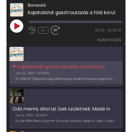
Borravaló
KajaKaland: gasztroutazás a föld körül
PLAY
1X
00:00
/
00:35:05
EPISODE
FELIRATKOZÁS
KajaKaland: gasztroutazás a föld körül 
Jun 22, 2026 • 00:35:05
Az UNICEF Magyarország jótékonysági kezdeményezése izgalmas, egész éves világkörüli ízutazásra hív, igazi családi program és gasztroedukáció, illetve segítség a rászorulóknak is egyben.
Oda menni, ahol az ízek születnek: Made in 
Vidék, Gourmet Fesztivál 2026
Jun 5, 2026 • 00:35:41
Az idei MBH Bank Gourmet Fesztivál mottója: Made in Vidék. A pócsmegyeri Papi, a mályinkai Iszkor és a szigligeti Villa Kabala tulajdonosai beszélnek arról, hogy mit jelentenek nekik a vidék ízei.