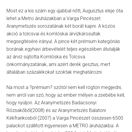
Most ez a kis szám egy újabbal nőtt, Augusztus eleje óta
lehet a Metro áruházakban a Varga Pincészet
Aranymetszés sorozatának két borát kapni. A közös
akció a tolcsvai és komlóskai árvízkárosultak
megsegítésére irányul. A pince két prémium kategóriás
borának egyhavi árbevételét teljes egészében átutalják
az árvíz sújtotta Komlóska és Tolcsva
önkormányzatának, ami azért derék gesztus, mert
általában százalékokat szoktak meghatározni.
Na most a ?prémium? szótól nem kell rögtön megijedni,
nem arról van szó, hogy az ember mélyen a zsebébe kell,
hogy nyúljon. Az Aranymetszés Badacsonyi
Rózsakőből(2008) és az Aranymetszés Balatoni
Kékfrankosból (2007) a Varga Pincészet összesen 6500
palackot szállított ingyenesen a METRO áruházakba. A