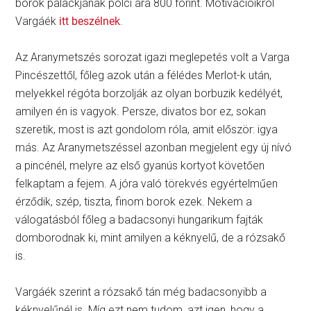
borok palackjának polci ára 800 forint. Motivációikról
Vargáék
itt beszélnek
.
Az Aranymetszés sorozat igazi meglepetés volt a Varga
Pincészettől, főleg azok után a félédes Merlot-k után,
melyekkel régóta borzolják az olyan borbuzik kedélyét,
amilyen én is vagyok. Persze, divatos bor ez, sokan
szeretik, most is azt gondolom róla, amit először: igya
más. Az Aranymetszéssel azonban megjelent egy új nívó
a pincénél, melyre az első gyanús kortyot követően
felkaptam a fejem. A jóra való törekvés egyértelműen
érződik, szép, tiszta, finom borok ezek. Nekem a
válogatásból főleg a badacsonyi hungarikum fajták
domborodnak ki, mint amilyen a kéknyelű, de a rózsakő
is.
Vargáék szerint a rózsakő tán még badacsonyibb a
kéknyelűnél is. Míg ezt nem tudom, azt igen, hogy a