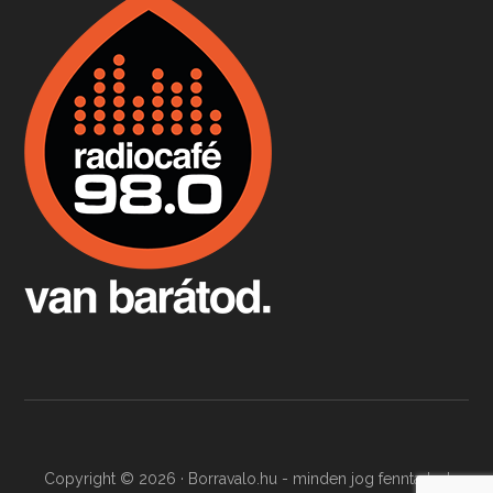
Boston, teadélután, bab és homár
Apr 9, 2026 • 00:37:17
Milyen és mennyi teát öntöttek a bostoni kikötő vizébe, több, mint 250 évvel ezelőtt? És hogy lett a homárból drága étel, amikor régen még a szegények eledele volt és annyi volt belőle, hogy a földekre is hordták tápnak?
Fermentáljunk, a testünk meghálálja!
Apr 3, 2026 • 00:36:07
Egyszerűen fogalmaza: vannak a bélrendszerünkben rossz baktériumok, meg vannak jók. A fermentált élelmiszerekkel a jókat hozzuk előnybe, ráadásul finomat is eszünk – mondja B. Király Györgyi.
Copyright © 2026 · Borravalo.hu - minden jog fenntartva!