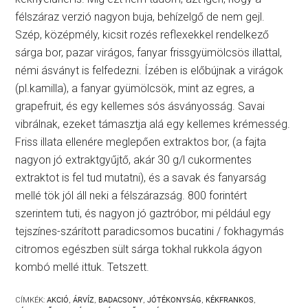
félszáraz verzió nagyon buja, behízelgő de nem gejl.
Szép, középmély, kicsit rozés reflexekkel rendelkező
sárga bor, pazar virágos, fanyar frissgyümölcsös illattal,
némi ásványt is felfedezni. Ízében is előbújnak a virágok
(pl.kamilla), a fanyar gyümölcsök, mint az egres, a
grapefruit, és egy kellemes sós ásványosság. Savai
vibrálnak, ezeket támasztja alá egy kellemes krémesség.
Friss illata ellenére meglepően extraktos bor, (a fajta
nagyon jó extraktgyűjtő, akár 30 g/l cukormentes
extraktot is fel tud mutatni), és a savak és fanyarság
mellé tök jól áll neki a félszárazság. 800 forintért
szerintem tuti, és nagyon jó gaztróbor, mi például egy
tejszínes-szárított paradicsomos bucatini / fokhagymás
citromos egészben sült sárga tokhal rukkola ágyon
kombó mellé ittuk. Tetszett.
CÍMKÉK:
AKCIÓ
,
ÁRVÍZ
,
BADACSONY
,
JÓTÉKONYSÁG
,
KÉKFRANKOS
,