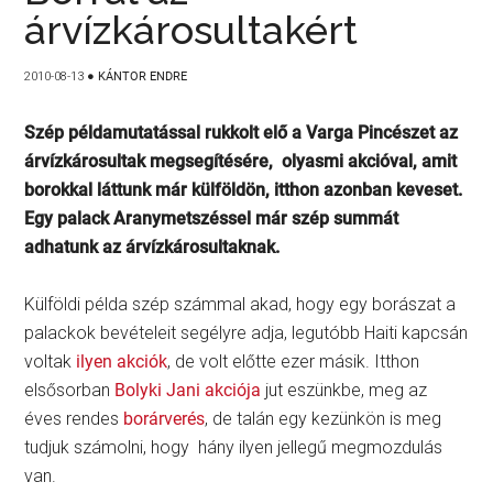
árvízkárosultakért
2010-08-13
●
KÁNTOR ENDRE
Szép példamutatással rukkolt elő a Varga Pincészet az
árvízkárosultak megsegítésére, olyasmi akcióval, amit
borokkal láttunk már külföldön, itthon azonban keveset.
Egy palack Aranymetszéssel már szép summát
adhatunk az árvízkárosultaknak.
Külföldi példa szép számmal akad, hogy egy borászat a
palackok bevételeit segélyre adja, legutóbb Haiti kapcsán
voltak
ilyen akciók
, de volt előtte ezer másik. Itthon
elsősorban
Bolyki Jani akciója
jut eszünkbe, meg az
éves rendes
borárverés
, de talán egy kezünkön is meg
tudjuk számolni, hogy hány ilyen jellegű megmozdulás
van.