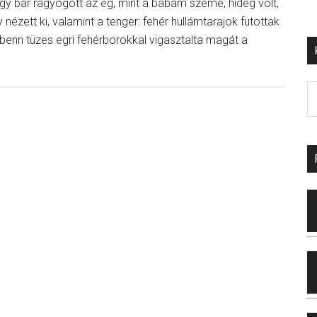
így bár ragyogott az ég, mint a babám szeme, hideg volt,
ézett ki, valamint a tenger: fehér hullámtarajok futottak
abenn tüzes egri fehérborokkal vigasztalta magát a