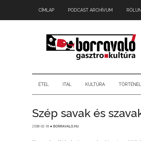
CÍMLAP
PODCAST ARCHÍVUM
RÓLU
ÉTEL
ITAL
KULTÚRA
TÖRTÉNE
Szép savak és szava
2008-02-18
●
BORRAVALO.HU