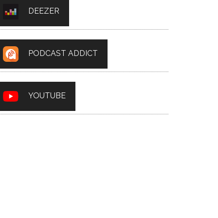
DEEZER
PODCAST ADDICT
YOUTUBE