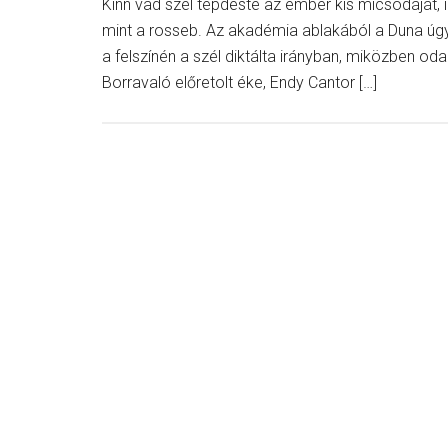
Kinn vad szél tépdeste az ember kis micsodáját, 
mint a rosseb. Az akadémia ablakából a Duna úgy n
a felszínén a szél diktálta irányban, miközben od
Borravaló előretolt éke, Endy Cantor […]