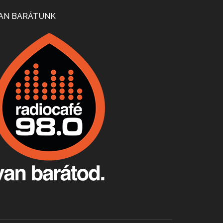
Mi lesz a magyar borágazattal, magyar borral? A kérdés több szempontból is releváns, a gazdasági, környezetei változások sürgős válaszokat igényelnek. Erről beszélgettünk Ercsey Dániellel.
AN BARÁTUNK
A nagy szakácsgeneráció 1. rész - Id. Marchal József és Dobos C. József
Apr 24, 2026 • 00:38:10
Új sorozatunkban a nagy magyarországi szakácsgeneráció tagjairól beszélgetünk: a sorozat első részében a francia születésű, de a magyar konyhára nagy hatást gyakorló Id. Marchal József, és egyik leghíresebb tanítványa, Dobos C. József az alanyaink.
Villány, kékfrankos, Jackfall
Apr 17, 2026 • 00:35:38
Szép nemzetközi versenyeredmények, izgalmas, könnyed, de tartalmas kékfrankosok és portugieserek: ezt a vonalat viszi ma a Jackfall. A lehetőségek mellett vannak azonban kihívások, bőven.
Boston, teadélután, bab és homár
Apr 9, 2026 • 00:37:17
Milyen és mennyi teát öntöttek a bostoni kikötő vizébe, több, mint 250 évvel ezelőtt? És hogy lett a homárból drága étel, amikor régen még a szegények eledele volt és annyi volt belőle, hogy a földekre is hordták tápnak?
Fermentáljunk, a testünk meghálálja!
Apr 3, 2026 • 00:36:07
Egyszerűen fogalmaza: vannak a bélrendszerünkben rossz baktériumok, meg vannak jók. A fermentált élelmiszerekkel a jókat hozzuk előnybe, ráadásul finomat is eszünk – mondja B. Király Györgyi.