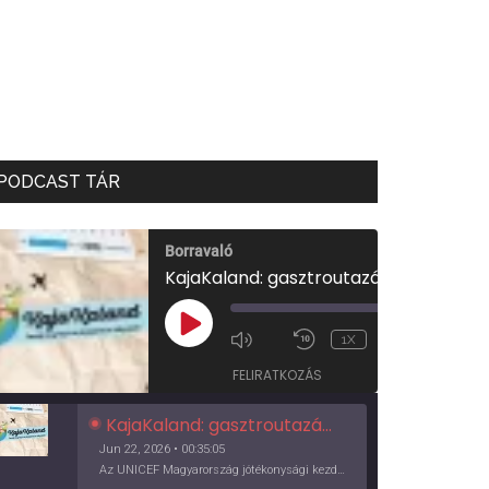
PODCAST TÁR
Borravaló
KajaKaland: gasztroutazás a föld körül
00:00
/
PLAY
1X
00:35:05
EPISODE
FELIRATKOZÁS
KajaKaland: gasztroutazás a föld körül
Jun 22, 2026 • 00:35:05
Az UNICEF Magyarország jótékonysági kezdeményezése izgalmas, egész éves világkörüli ízutazásra hív, igazi családi program és gasztroedukáció, illetve segítség a rászorulóknak is egyben.