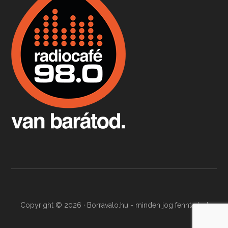
Apr 9, 2026 • 00:37:17
Milyen és mennyi teát öntöttek a bostoni kikötő vizébe, több, mint 250 évvel ezelőtt? És hogy lett a homárból drága étel, amikor régen még a szegények eledele volt és annyi volt belőle, hogy a földekre is hordták tápnak?
Fermentáljunk, a testünk meghálálja!
Apr 3, 2026 • 00:36:07
Egyszerűen fogalmaza: vannak a bélrendszerünkben rossz baktériumok, meg vannak jók. A fermentált élelmiszerekkel a jókat hozzuk előnybe, ráadásul finomat is eszünk – mondja B. Király Györgyi.
Copyright © 2026 · Borravalo.hu - minden jog fenntartva!