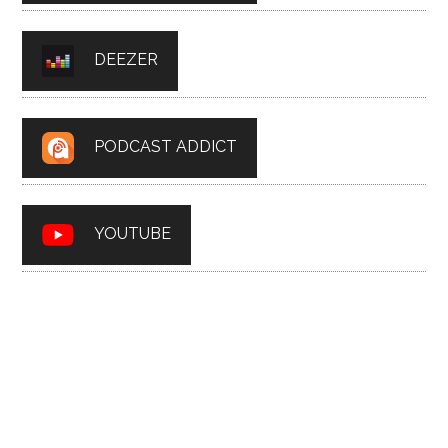
DEEZER
PODCAST ADDICT
YOUTUBE