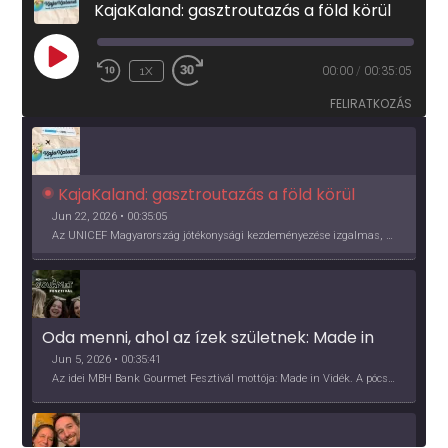
KajaKaland: gasztroutazás a föld körül
PLAY
1X
00:00
/
00:35:05
EPISODE
FELIRATKOZÁS
KajaKaland: gasztroutazás a föld körül 
Jun 22, 2026 • 00:35:05
Az UNICEF Magyarország jótékonysági kezdeményezése izgalmas, egész éves világkörüli ízutazásra hív, igazi családi program és gasztroedukáció, illetve segítség a rászorulóknak is egyben.
Oda menni, ahol az ízek születnek: Made in 
Vidék, Gourmet Fesztivál 2026
Jun 5, 2026 • 00:35:41
Az idei MBH Bank Gourmet Fesztivál mottója: Made in Vidék. A pócsmegyeri Papi, a mályinkai Iszkor és a szigligeti Villa Kabala tulajdonosai beszélnek arról, hogy mit jelentenek nekik a vidék ízei.