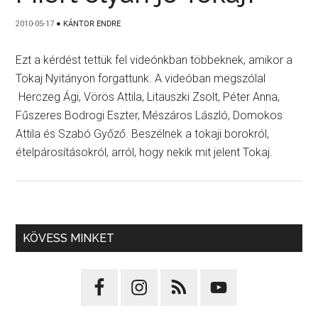
2010-05-17
●
KÁNTOR ENDRE
Ezt a kérdést tettük fel videónkban többeknek, amikor a
Tokaj Nyitányon forgattunk. A videóban megszólal
Herczeg Ági, Vörös Attila, Litauszki Zsolt, Péter Anna,
Fűszeres Bodrogi Eszter, Mészáros László, Domokos
Attila és Szabó Győző. Beszélnek a tokaji borokról,
ételpárosításokról, arról, hogy nekik mit jelent Tokaj.
KÖVESS MINKET