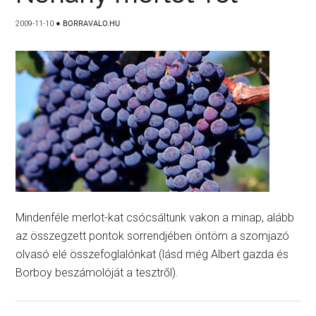
2009-11-10
●
BORRAVALO.HU
Mindenféle merlot-kat csócsáltunk vakon a minap, alább
az összegzett pontok sorrendjében öntöm a szomjazó
olvasó elé összefoglalónkat (lásd még Albert gazda és
Borboy beszámolóját a tesztről).