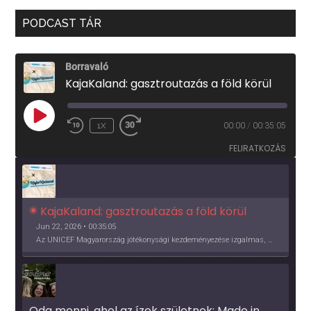
PODCAST TÁR
Borravaló
KajaKaland: gasztroutazás a föld körül
PLAY
1X
00:00
/
00:35:05
EPISODE
FELIRATKOZÁS
KajaKaland: gasztroutazás a föld körül 
Jun 22, 2026 • 00:35:05
Az UNICEF Magyarország jótékonysági kezdeményezése izgalmas, egész éves világkörüli ízutazásra hív, igazi családi program és gasztroedukáció, illetve segítség a rászorulóknak is egyben.
Oda menni, ahol az ízek születnek: Made in 