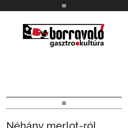
Néhány merlot-ról