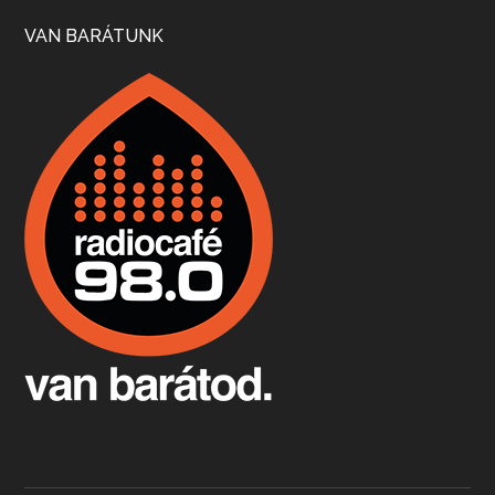
Szép nemzetközi versenyeredmények, izgalmas, könnyed, de tartalmas kékfrankosok és portugieserek: ezt a vonalat viszi ma a Jackfall. A lehetőségek mellett vannak azonban kihívások, bőven.
VAN BARÁTUNK
Boston, teadélután, bab és homár
Apr 9, 2026 • 00:37:17
Milyen és mennyi teát öntöttek a bostoni kikötő vizébe, több, mint 250 évvel ezelőtt? És hogy lett a homárból drága étel, amikor régen még a szegények eledele volt és annyi volt belőle, hogy a földekre is hordták tápnak?
Fermentáljunk, a testünk meghálálja!
Apr 3, 2026 • 00:36:07
Egyszerűen fogalmaza: vannak a bélrendszerünkben rossz baktériumok, meg vannak jók. A fermentált élelmiszerekkel a jókat hozzuk előnybe, ráadásul finomat is eszünk – mondja B. Király Györgyi.