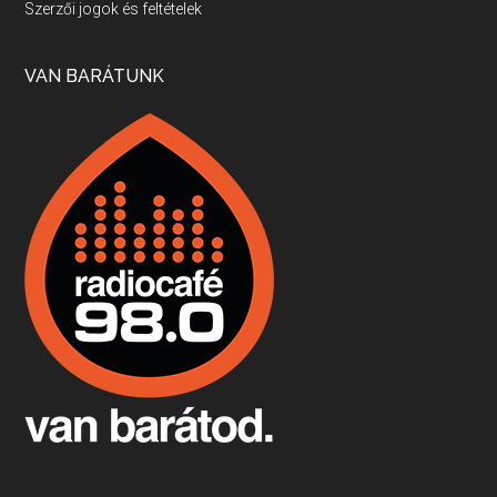
Szerzői jogok és feltételek
Apr 17, 2026 • 00:35:38
Szép nemzetközi versenyeredmények, izgalmas, könnyed, de tartalmas kékfrankosok és portugieserek: ezt a vonalat viszi ma a Jackfall. A lehetőségek mellett vannak azonban kihívások, bőven.
VAN BARÁTUNK
Boston, teadélután, bab és homár
Apr 9, 2026 • 00:37:17
Milyen és mennyi teát öntöttek a bostoni kikötő vizébe, több, mint 250 évvel ezelőtt? És hogy lett a homárból drága étel, amikor régen még a szegények eledele volt és annyi volt belőle, hogy a földekre is hordták tápnak?
Fermentáljunk, a testünk meghálálja!
Apr 3, 2026 • 00:36:07
Egyszerűen fogalmaza: vannak a bélrendszerünkben rossz baktériumok, meg vannak jók. A fermentált élelmiszerekkel a jókat hozzuk előnybe, ráadásul finomat is eszünk – mondja B. Király Györgyi.