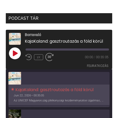
PODCAST TÁR
Borravaló
KajaKaland: gasztroutazás a föld körül
PLAY
1X
00:00
/
00:35:05
EPISODE
FELIRATKOZÁS
KajaKaland: gasztroutazás a föld körül 
Jun 22, 2026 • 00:35:05
Az UNICEF Magyarország jótékonysági kezdeményezése izgalmas, egész éves világkörüli ízutazásra hív, igazi családi program és gasztroedukáció, illetve segítség a rászorulóknak is egyben.