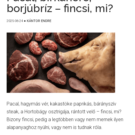
borjúbríz – fincsi, mi?
2025-06-24
●
KÁNTOR ENDRE
Pacal, hagymás vér, kakastöke paprikás, bárányszív
steak, a Hortobágy osztrigája, rántott velő – fincsi, mi?
Bizony fincsi, pedig a legtöbben vagy nem mernek ilyen
alapanyaghoz nyúlni, vagy nem is tudnak róla.