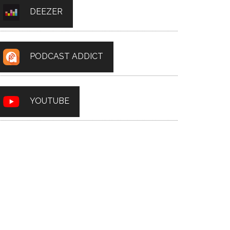
DEEZER
PODCAST ADDICT
YOUTUBE