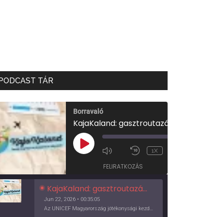
PODCAST TÁR
Borravaló
KajaKaland: gasztroutazás a föld körül
00:00
/
PLAY
1X
00:35:05
EPISODE
FELIRATKOZÁS
KajaKaland: gasztroutazás a föld körül
Jun 22, 2026 • 00:35:05
Az UNICEF Magyarország jótékonysági kezdeményezése izgalmas, egész éves világkörüli ízutazásra hív, igazi családi program és gasztroedukáció, illetve segítség a rászorulóknak is egyben.