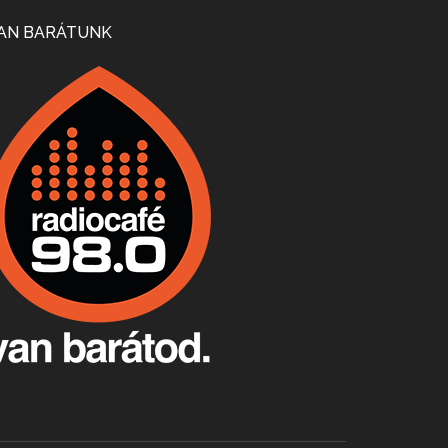
Mi lesz a magyar borágazattal, magyar borral? A kérdés több szempontból is releváns, a gazdasági, környezetei változások sürgős válaszokat igényelnek. Erről beszélgettünk Ercsey Dániellel.
AN BARÁTUNK
A nagy szakácsgeneráció 1. rész - Id. Marchal József és Dobos C. József
Apr 24, 2026 • 00:38:10
Új sorozatunkban a nagy magyarországi szakácsgeneráció tagjairól beszélgetünk: a sorozat első részében a francia születésű, de a magyar konyhára nagy hatást gyakorló Id. Marchal József, és egyik leghíresebb tanítványa, Dobos C. József az alanyaink.
Villány, kékfrankos, Jackfall
Apr 17, 2026 • 00:35:38
Szép nemzetközi versenyeredmények, izgalmas, könnyed, de tartalmas kékfrankosok és portugieserek: ezt a vonalat viszi ma a Jackfall. A lehetőségek mellett vannak azonban kihívások, bőven.
Boston, teadélután, bab és homár
Apr 9, 2026 • 00:37:17
Milyen és mennyi teát öntöttek a bostoni kikötő vizébe, több, mint 250 évvel ezelőtt? És hogy lett a homárból drága étel, amikor régen még a szegények eledele volt és annyi volt belőle, hogy a földekre is hordták tápnak?
Fermentáljunk, a testünk meghálálja!
Apr 3, 2026 • 00:36:07
Egyszerűen fogalmaza: vannak a bélrendszerünkben rossz baktériumok, meg vannak jók. A fermentált élelmiszerekkel a jókat hozzuk előnybe, ráadásul finomat is eszünk – mondja B. Király Györgyi.