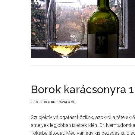
Borok karácsonyra 1
2008-12-18
●
BORRAVALO.HU
Szubjektív válogatást közlünk, azokról a tétele
amelyek legjobban ízlettek idén. Dr. Nemtudomka
Tokajba látogat. Meg van egy kis pezsgés is. E s