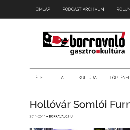
CÍMLAP
PODCAST ARCHÍVUM
RÓLU
ÉTEL
ITAL
KULTÚRA
TÖRTÉNE
Hollóvár Somlói Fur
2011-02-14
●
BORRAVALO.HU