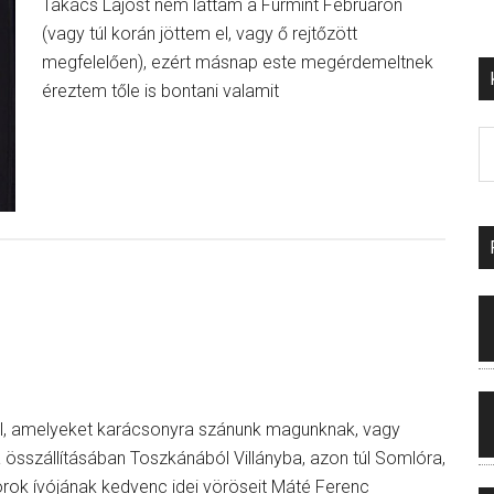
Takács Lajost nem láttam a Furmint Februáron
(vagy túl korán jöttem el, vagy ő rejtőzött
megfelelően), ezért másnap este megérdemeltnek
éreztem tőle is bontani valamit
kről, amelyeket karácsonyra szánunk magunknak, vagy
 összállításában Toszkánából Villányba, azon túl Somlóra,
orok ívójának kedvenc idei vöröseit Máté Ferenc