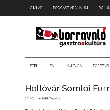
CÍMLAP
PODCAST ARCHÍVUM
RÓLU
ÉTEL
ITAL
KULTÚRA
TÖRTÉNE
Hollóvár Somlói Fur
2011-02-14
●
BORRAVALO.HU