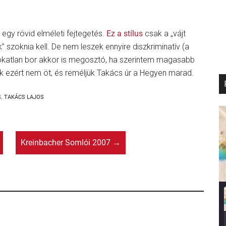
 egy rövid elméleti fejtegetés.
Ez a stílus
csak a „vájt
k” szoknia kell. De nem leszek ennyire diszkriminatív (a
 szokatlan bor akkor is megosztó, ha szerintem magasabb
k ezért nem öt, és reméljük Takács úr a Hegyen marad.
S
,
TAKÁCS LAJOS
Kreinbacher Somlói 2007
→