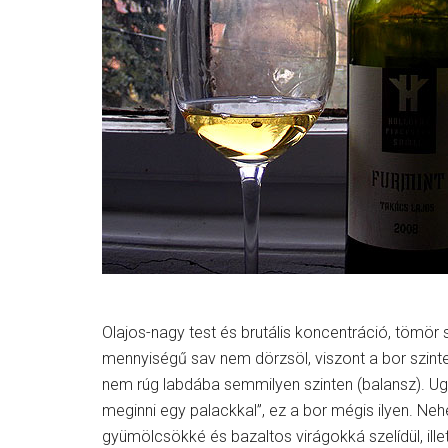
Olajos-nagy test és brutális koncentráció, tömör s
mennyiségű sav nem dörzsöl, viszont a bor szinte
nem rúg labdába semmilyen szinten (balansz). Ug
meginni egy palackkal”, ez a bor mégis ilyen. Neh
gyümölcsökké és bazaltos virágokká szelídül, ille