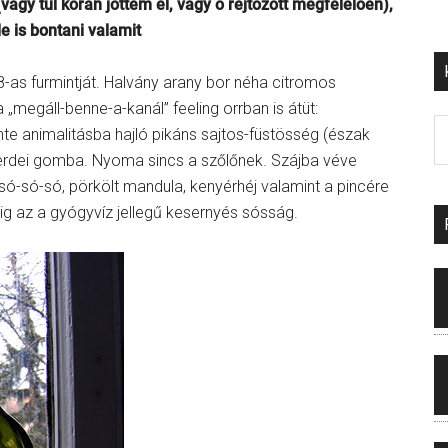
agy túl korán jöttem el, vagy ő rejtőzött megfelelően),
 is bontani valamit
8-as furmintját. Halvány arany bor néha citromos
a „megáll-benne-a-kanál” feeling orrban is átüt:
inte animalitásba hajló pikáns sajtos-füstösség (észak
 erdei gomba. Nyoma sincs a szőlőnek. Szájba véve
 só-só-só, pörkölt mandula, kenyérhéj valamint a pincére
gig az a gyógyvíz jellegű kesernyés sósság.