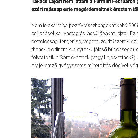
Takács Lajost nem láttam a Furmint Februáron (v
ezért másnap este megérdemeltnek éreztem tőle
Nem is akármit,a pozitív visszhangokat keltő 200
csillanásokkal, vastag és lassú lábakat rajzol. Ez 
petrolosság, tengeri só, vegeta, zöldfűszerek, sz
rhone-i biodinamikus syrah-k jóleső büdössége),
folytatódik a Somló-attack (vagy Lajos-attack?):
oly jellemző gyógyszeres mineralitás dögivel, vé