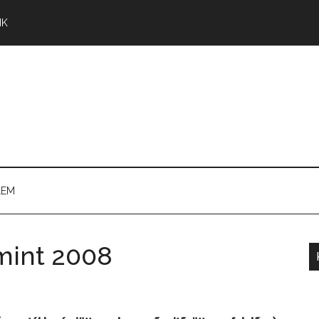
NK
LEM
mint 2008