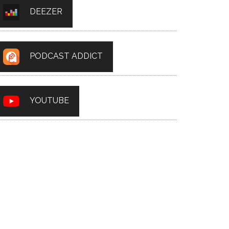
DEEZER
PODCAST ADDICT
YOUTUBE