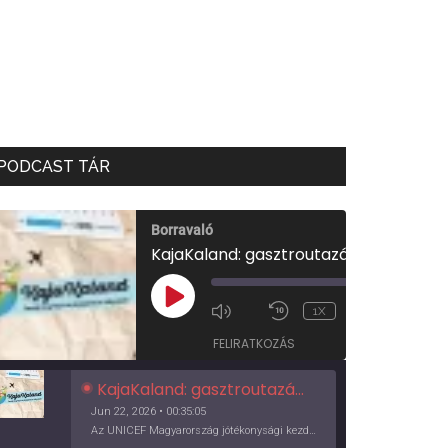
PODCAST TÁR
Borravaló
KajaKaland: gasztroutazás a föld körül
00:00
/
PLAY
1X
00:35:05
EPISODE
FELIRATKOZÁS
KajaKaland: gasztroutazás a föld körül
Jun 22, 2026 • 00:35:05
Az UNICEF Magyarország jótékonysági kezdeményezése izgalmas, egész éves világkörüli ízutazásra hív, igazi családi program és gasztroedukáció, illetve segítség a rászorulóknak is egyben.