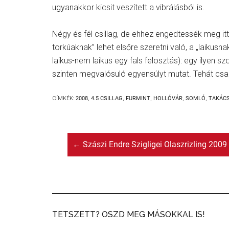
ugyanakkor kicsit veszített a vibrálásból is.
Négy és fél csillag, de ehhez engedtessék meg itt
torkúaknak” lehet elsőre szeretni való, a „laikusna
laikus-nem laikus egy fals felosztás): egy ilyen
szinten megvalósuló egyensúlyt mutat. Tehát csa
CÍMKÉK:
2008
,
4.5 CSILLAG
,
FURMINT
,
HOLLÓVÁR
,
SOMLÓ
,
TAKÁC
←
Szászi Endre Szigligei Olaszrizling 2009
TETSZETT? OSZD MEG MÁSOKKAL IS!