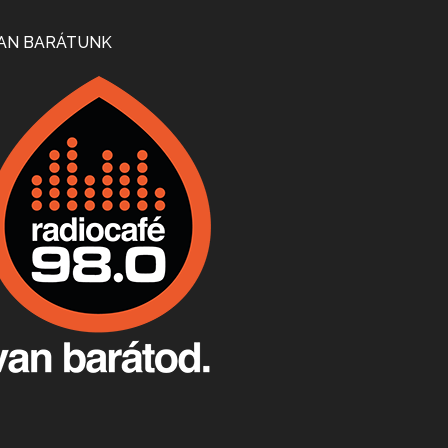
Mi lesz a magyar borágazattal, magyar borral? A kérdés több szempontból is releváns, a gazdasági, környezetei változások sürgős válaszokat igényelnek. Erről beszélgettünk Ercsey Dániellel.
AN BARÁTUNK
A nagy szakácsgeneráció 1. rész - Id. Marchal József és Dobos C. József
Apr 24, 2026 • 00:38:10
Új sorozatunkban a nagy magyarországi szakácsgeneráció tagjairól beszélgetünk: a sorozat első részében a francia születésű, de a magyar konyhára nagy hatást gyakorló Id. Marchal József, és egyik leghíresebb tanítványa, Dobos C. József az alanyaink.
Villány, kékfrankos, Jackfall
Apr 17, 2026 • 00:35:38
Szép nemzetközi versenyeredmények, izgalmas, könnyed, de tartalmas kékfrankosok és portugieserek: ezt a vonalat viszi ma a Jackfall. A lehetőségek mellett vannak azonban kihívások, bőven.
Boston, teadélután, bab és homár
Apr 9, 2026 • 00:37:17
Milyen és mennyi teát öntöttek a bostoni kikötő vizébe, több, mint 250 évvel ezelőtt? És hogy lett a homárból drága étel, amikor régen még a szegények eledele volt és annyi volt belőle, hogy a földekre is hordták tápnak?
Fermentáljunk, a testünk meghálálja!
Apr 3, 2026 • 00:36:07
Egyszerűen fogalmaza: vannak a bélrendszerünkben rossz baktériumok, meg vannak jók. A fermentált élelmiszerekkel a jókat hozzuk előnybe, ráadásul finomat is eszünk – mondja B. Király Györgyi.