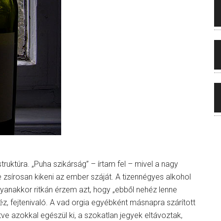
truktúra. „Puha szikárság” – írtam fel – mivel a nagy
 zsírosan kikeni az ember száját. A tizennégyes alkohol
yanakkor ritkán érzem azt, hogy „ebből nehéz lenne
éz, fejtenivaló. A vad orgia egyébként másnapra szárított
tve azokkal egészül ki, a szokatlan jegyek eltávoztak,