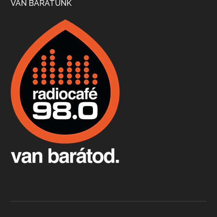
VAN BARÁTUNK
Boston, teadélután, bab és homár
Apr 9, 2026 • 00:37:17
Milyen és mennyi teát öntöttek a bostoni kikötő vizébe, több, mint 250 évvel ezelőtt? És hogy lett a homárból drága étel, amikor régen még a szegények eledele volt és annyi volt belőle, hogy a földekre is hordták tápnak?
Fermentáljunk, a testünk meghálálja!
Apr 3, 2026 • 00:36:07
Egyszerűen fogalmaza: vannak a bélrendszerünkben rossz baktériumok, meg vannak jók. A fermentált élelmiszerekkel a jókat hozzuk előnybe, ráadásul finomat is eszünk – mondja B. Király Györgyi.