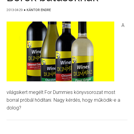
2013-04-29
●
KÁNTOR ENDRE
A
világsikert megélt For Dummies könyvsorozat most
borral próbál hódítani. Nagy kérdés, hogy működik-e a
dolog?