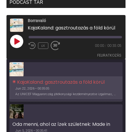
PODCAST TÁR
Borravaló
KajaKaland: gasztroutazás a föld körül
PLAY
1X
00:00
/
00:35:05
EPISODE
FELIRATKOZÁS
KajaKaland: gasztroutazás a föld körül 
Jun 22, 2026 • 00:35:05
Az UNICEF Magyarország jótékonysági kezdeményezése izgalmas, egész éves világkörüli ízutazásra hív, igazi családi program és gasztroedukáció, illetve segítség a rászorulóknak is egyben.
Oda menni, ahol az ízek születnek: Made in 
Vidék, Gourmet Fesztivál 2026
Jun 5, 2026 • 00:35:41