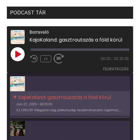
PODCAST TÁR
Borravaló
KajaKaland: gasztroutazás a föld körül
PLAY
1X
00:00
/
00:35:05
EPISODE
FELIRATKOZÁS
KajaKaland: gasztroutazás a föld körül 
Jun 22, 2026 • 00:35:05
Az UNICEF Magyarország jótékonysági kezdeményezése izgalmas, egész éves világkörüli ízutazásra hív, igazi családi program és gasztroedukáció, illetve segítség a rászorulóknak is egyben.