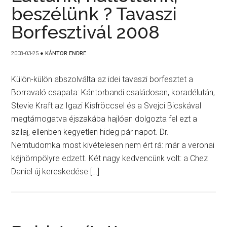
beszélünk ? Tavaszi
Borfesztivál 2008
2008-03-25
●
KÁNTOR ENDRE
Külön-külön abszolválta az idei tavaszi borfesztet a
Borravaló csapata: Kántorbandi családosan, koradélután,
Stevie Kraft az Igazi Kisfröccsel és a Svejci Bicskával
megtámogatva éjszakába hajlóan dolgozta fel ezt a
szilaj, ellenben kegyetlen hideg pár napot. Dr.
Nemtudomka most kivételesen nem ért rá: már a veronai
kéjhömpölyre edzett. Két nagy kedvencünk volt: a Chez
Daniel új kereskedése […]