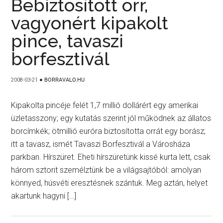
Bebiztosított orr,
vagyonért kipakolt
pince, tavaszi
borfesztivál
2008-03-21
●
BORRAVALO.HU
Kipakolta pincéje felét 1,7 millió dollárért egy amerikai
üzletasszony; egy kutatás szerint jól működnek az állatos
borcímkék; ötmillió euróra biztosította orrát egy borász;
itt a tavasz, ismét Tavaszi Borfesztivál a Városháza
parkban. Hírszüret. Eheti hírszüretünk kissé kurta lett, csak
három sztorit személztünk be a világsajtóból: amolyan
könnyed, húsvéti eresztésnek szántuk. Meg aztán, helyet
akartunk hagyni […]