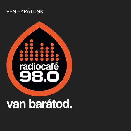
Szép nemzetközi versenyeredmények, izgalmas, könnyed, de tartalmas kékfrankosok és portugieserek: ezt a vonalat viszi ma a Jackfall. A lehetőségek mellett vannak azonban kihívások, bőven.
VAN BARÁTUNK
Boston, teadélután, bab és homár
Apr 9, 2026 • 00:37:17
Milyen és mennyi teát öntöttek a bostoni kikötő vizébe, több, mint 250 évvel ezelőtt? És hogy lett a homárból drága étel, amikor régen még a szegények eledele volt és annyi volt belőle, hogy a földekre is hordták tápnak?
Fermentáljunk, a testünk meghálálja!
Apr 3, 2026 • 00:36:07
Egyszerűen fogalmaza: vannak a bélrendszerünkben rossz baktériumok, meg vannak jók. A fermentált élelmiszerekkel a jókat hozzuk előnybe, ráadásul finomat is eszünk – mondja B. Király Györgyi.