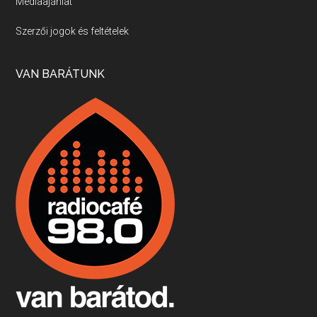
Médiaajánlat
Villány, kékfrankos, Jackfall
Szerzői jogok és feltételek
Apr 17, 2026 • 00:35:38
Szép nemzetközi versenyeredmények, izgalmas, könnyed, de tartalmas kékfrankosok és portugieserek: ezt a vonalat viszi ma a Jackfall. A lehetőségek mellett vannak azonban kihívások, bőven.
VAN BARÁTUNK
Boston, teadélután, bab és homár
Apr 9, 2026 • 00:37:17
Milyen és mennyi teát öntöttek a bostoni kikötő vizébe, több, mint 250 évvel ezelőtt? És hogy lett a homárból drága étel, amikor régen még a szegények eledele volt és annyi volt belőle, hogy a földekre is hordták tápnak?
Fermentáljunk, a testünk meghálálja!
Apr 3, 2026 • 00:36:07
Egyszerűen fogalmaza: vannak a bélrendszerünkben rossz baktériumok, meg vannak jók. A fermentált élelmiszerekkel a jókat hozzuk előnybe, ráadásul finomat is eszünk – mondja B. Király Györgyi.