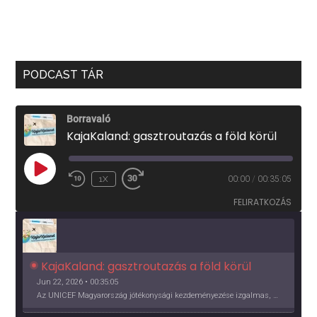
PODCAST TÁR
Borravaló
KajaKaland: gasztroutazás a föld körül
PLAY
1X
00:00
/
00:35:05
EPISODE
FELIRATKOZÁS
KajaKaland: gasztroutazás a föld körül 
Jun 22, 2026 • 00:35:05
Az UNICEF Magyarország jótékonysági kezdeményezése izgalmas, egész éves világkörüli ízutazásra hív, igazi családi program és gasztroedukáció, illetve segítség a rászorulóknak is egyben.