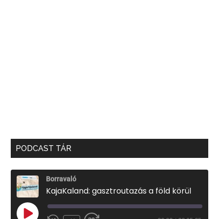
PODCAST TÁR
Borravaló
KajaKaland: gasztroutazás a föld körül
PLAY