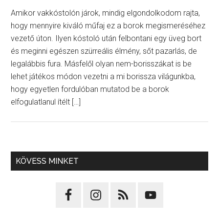
Amikor vakkóstolón járok, mindig elgondolkodom rajta,
hogy mennyire kiváló műfaj ez a borok megismeréséhez
vezető úton. Ilyen kóstoló után felbontani egy üveg bort
és meginni egészen szürreális élmény, sőt pazarlás, de
legalábbis fura. Másfelől olyan nem-borisszákat is be
lehet játékos módon vezetni a mi borissza világunkba,
hogy egyetlen fordulóban mutatod be a borok
elfogulatlanul ítélt […]
KÖVESS MINKET