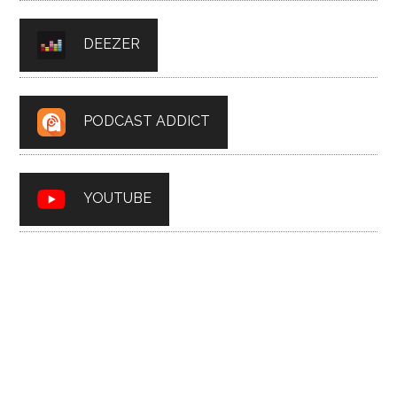
DEEZER
PODCAST ADDICT
YOUTUBE