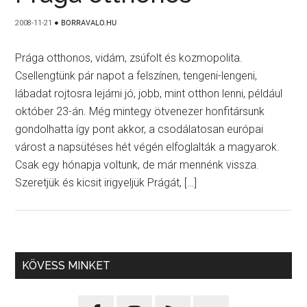
2008-11-21
●
BORRAVALO.HU
Prága otthonos, vidám, zsúfolt és kozmopolita.
Csellengtünk pár napot a felszínen, tengeni-lengeni,
lábadat rojtosra lejárni jó, jobb, mint otthon lenni, például
október 23-án. Még mintegy ötvenezer honfitársunk
gondolhatta így pont akkor, a csodálatosan európai
várost a napsütéses hét végén elfoglalták a magyarok.
Csak egy hónapja voltunk, de már mennénk vissza.
Szeretjük és kicsit irigyeljük Prágát, […]
KÖVESS MINKET