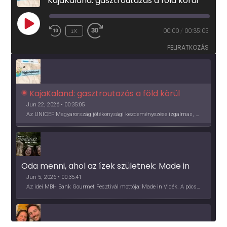
KajaKaland: gasztroutazás a föld körül
PLAY
1X
00:00
/
00:35:05
EPISODE
FELIRATKOZÁS
KajaKaland: gasztroutazás a föld körül 
Jun 22, 2026 • 00:35:05
Az UNICEF Magyarország jótékonysági kezdeményezése izgalmas, egész éves világkörüli ízutazásra hív, igazi családi program és gasztroedukáció, illetve segítség a rászorulóknak is egyben.
Oda menni, ahol az ízek születnek: Made in 
Vidék, Gourmet Fesztivál 2026
Jun 5, 2026 • 00:35:41
Az idei MBH Bank Gourmet Fesztivál mottója: Made in Vidék. A pócsmegyeri Papi, a mályinkai Iszkor és a szigligeti Villa Kabala tulajdonosai beszélnek arról, hogy mit jelentenek nekik a vidék ízei.