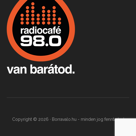
Apr 9, 2026 • 00:37:17
Milyen és mennyi teát öntöttek a bostoni kikötő vizébe, több, mint 250 évvel ezelőtt? És hogy lett a homárból drága étel, amikor régen még a szegények eledele volt és annyi volt belőle, hogy a földekre is hordták tápnak?
Fermentáljunk, a testünk meghálálja!
Apr 3, 2026 • 00:36:07
Egyszerűen fogalmaza: vannak a bélrendszerünkben rossz baktériumok, meg vannak jók. A fermentált élelmiszerekkel a jókat hozzuk előnybe, ráadásul finomat is eszünk – mondja B. Király Györgyi.
Copyright © 2026 · Borravalo.hu - minden jog fenntartva!