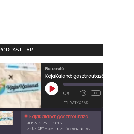
PODCAST TÁR
Borravaló
KajaKaland: gasztroutazás a föld körül
00:00
/
PLAY
1X
00:35:05
EPISODE
FELIRATKOZÁS
KajaKaland: gasztroutazás a föld körül
Jun 22, 2026 • 00:35:05
Az UNICEF Magyarország jótékonysági kezdeményezése izgalmas, egész éves világkörüli ízutazásra hív, igazi családi program és gasztroedukáció, illetve segítség a rászorulóknak is egyben.