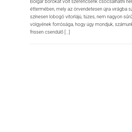
Bolgár borokat volt szerencsénk csócsálhatni nem
éttermében, mely az örvendetesen újra virágba 
színesen lobogó vitorlájú, tüzes, nem nagyon sűr
völgyének forrósága, hogy úgy mondjuk, számunk
frissen csendülő […]