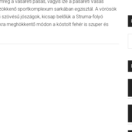
rég a vasaréti pasas, vagyis izé a pasaréti Vasas
szökkenő sportkomplexum sarkában egzisztál. A vörösök
ű szövésű jószágok, kicsap belőlük a Struma-folyó
ra meghökkentő módon a kóstolt fehér is szuper és