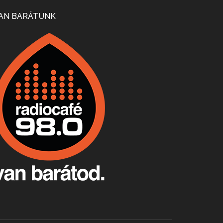
Mi lesz a magyar borágazattal, magyar borral? A kérdés több szempontból is releváns, a gazdasági, környezetei változások sürgős válaszokat igényelnek. Erről beszélgettünk Ercsey Dániellel.
AN BARÁTUNK
A nagy szakácsgeneráció 1. rész - Id. Marchal József és Dobos C. József
Apr 24, 2026 • 00:38:10
Új sorozatunkban a nagy magyarországi szakácsgeneráció tagjairól beszélgetünk: a sorozat első részében a francia születésű, de a magyar konyhára nagy hatást gyakorló Id. Marchal József, és egyik leghíresebb tanítványa, Dobos C. József az alanyaink.
Villány, kékfrankos, Jackfall
Apr 17, 2026 • 00:35:38
Szép nemzetközi versenyeredmények, izgalmas, könnyed, de tartalmas kékfrankosok és portugieserek: ezt a vonalat viszi ma a Jackfall. A lehetőségek mellett vannak azonban kihívások, bőven.
Boston, teadélután, bab és homár
Apr 9, 2026 • 00:37:17
Milyen és mennyi teát öntöttek a bostoni kikötő vizébe, több, mint 250 évvel ezelőtt? És hogy lett a homárból drága étel, amikor régen még a szegények eledele volt és annyi volt belőle, hogy a földekre is hordták tápnak?
Fermentáljunk, a testünk meghálálja!
Apr 3, 2026 • 00:36:07
Egyszerűen fogalmaza: vannak a bélrendszerünkben rossz baktériumok, meg vannak jók. A fermentált élelmiszerekkel a jókat hozzuk előnybe, ráadásul finomat is eszünk – mondja B. Király Györgyi.