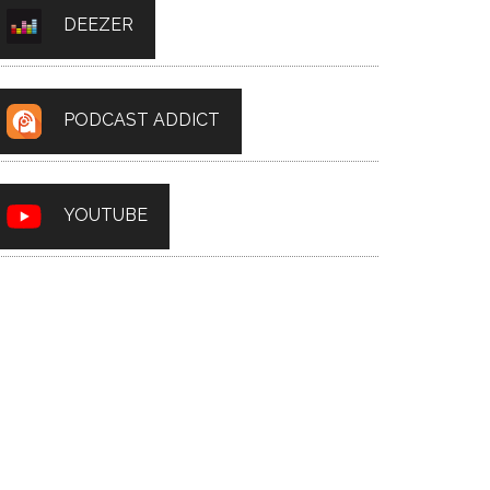
DEEZER
PODCAST ADDICT
YOUTUBE