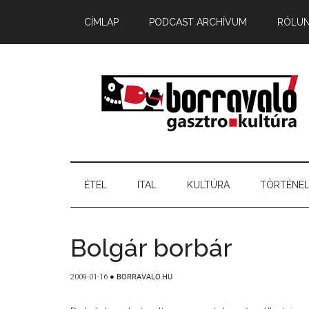
CÍMLAP
PODCAST ARCHÍVUM
RÓLU
ÉTEL
ITAL
KULTÚRA
TÖRTÉNE
Bolgár borbár
2009-01-16
●
BORRAVALO.HU