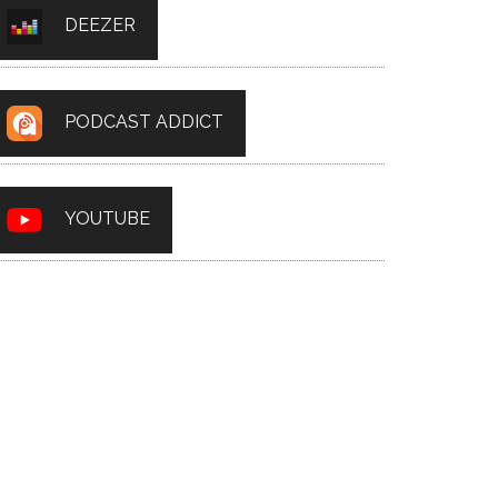
DEEZER
PODCAST ADDICT
YOUTUBE