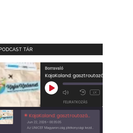
PODCAST TÁR
Borravaló
KajaKaland: gasztroutazás a föld körül
00:00
/
PLAY
1X
00:35:05
EPISODE
FELIRATKOZÁS
KajaKaland: gasztroutazás a föld körül
Jun 22, 2026 • 00:35:05
Az UNICEF Magyarország jótékonysági kezdeményezése izgalmas, egész éves világkörüli ízutazásra hív, igazi családi program és gasztroedukáció, illetve segítség a rászorulóknak is egyben.