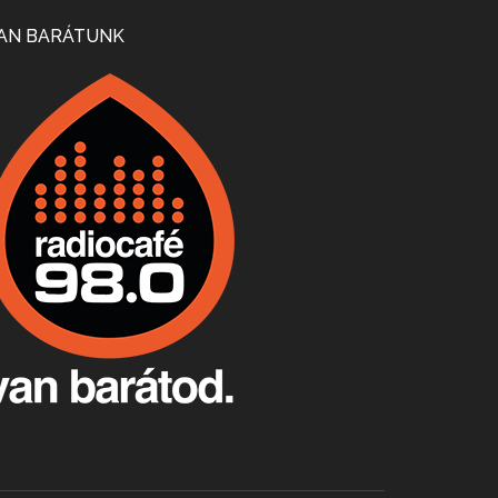
Mi lesz a magyar borágazattal, magyar borral? A kérdés több szempontból is releváns, a gazdasági, környezetei változások sürgős válaszokat igényelnek. Erről beszélgettünk Ercsey Dániellel.
AN BARÁTUNK
A nagy szakácsgeneráció 1. rész - Id. Marchal József és Dobos C. József
Apr 24, 2026 • 00:38:10
Új sorozatunkban a nagy magyarországi szakácsgeneráció tagjairól beszélgetünk: a sorozat első részében a francia születésű, de a magyar konyhára nagy hatást gyakorló Id. Marchal József, és egyik leghíresebb tanítványa, Dobos C. József az alanyaink.
Villány, kékfrankos, Jackfall
Apr 17, 2026 • 00:35:38
Szép nemzetközi versenyeredmények, izgalmas, könnyed, de tartalmas kékfrankosok és portugieserek: ezt a vonalat viszi ma a Jackfall. A lehetőségek mellett vannak azonban kihívások, bőven.
Boston, teadélután, bab és homár
Apr 9, 2026 • 00:37:17
Milyen és mennyi teát öntöttek a bostoni kikötő vizébe, több, mint 250 évvel ezelőtt? És hogy lett a homárból drága étel, amikor régen még a szegények eledele volt és annyi volt belőle, hogy a földekre is hordták tápnak?
Fermentáljunk, a testünk meghálálja!
Apr 3, 2026 • 00:36:07
Egyszerűen fogalmaza: vannak a bélrendszerünkben rossz baktériumok, meg vannak jók. A fermentált élelmiszerekkel a jókat hozzuk előnybe, ráadásul finomat is eszünk – mondja B. Király Györgyi.