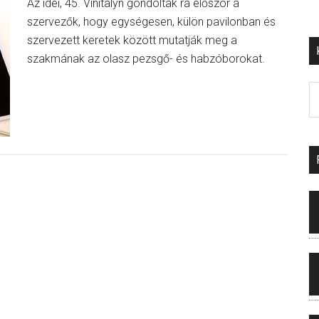
Az idei, 45. Vinitalyn gondoltak rá először a
szervezők, hogy egységesen, külön pavilonban és
szervezett keretek között mutatják meg a
szakmának az olasz pezsgő- és habzóborokat.