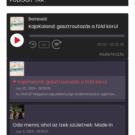
PODCAST TÁR
Borravaló
KajaKaland: gasztroutazás a föld körül
PLAY
1X
00:00
/
00:35:05
EPISODE
FELIRATKOZÁS
KajaKaland: gasztroutazás a föld körül 
Jun 22, 2026 • 00:35:05
Az UNICEF Magyarország jótékonysági kezdeményezése izgalmas, egész éves világkörüli ízutazásra hív, igazi családi program és gasztroedukáció, illetve segítség a rászorulóknak is egyben.
Oda menni, ahol az ízek születnek: Made in 
Vidék, Gourmet Fesztivál 2026
Jun 5, 2026 • 00:35:41