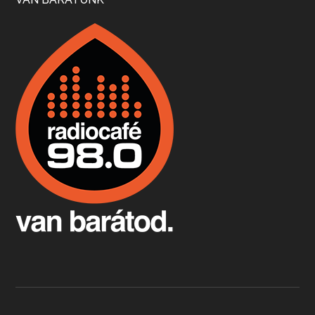
Boston, teadélután, bab és homár
Apr 9, 2026 • 00:37:17
Milyen és mennyi teát öntöttek a bostoni kikötő vizébe, több, mint 250 évvel ezelőtt? És hogy lett a homárból drága étel, amikor régen még a szegények eledele volt és annyi volt belőle, hogy a földekre is hordták tápnak?
Fermentáljunk, a testünk meghálálja!
Apr 3, 2026 • 00:36:07
Egyszerűen fogalmaza: vannak a bélrendszerünkben rossz baktériumok, meg vannak jók. A fermentált élelmiszerekkel a jókat hozzuk előnybe, ráadásul finomat is eszünk – mondja B. Király Györgyi.