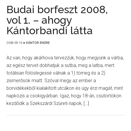
Budai borfeszt 2008,
vol 1. – ahogy
Kántorbandi látta
2008-09-16
●
KÁNTOR ENDRE
Az van, hogy akárhova tervezzük, hogy megyünk a várba,
az egész tervet dobhatjuk a sutba, meg a latba, mert
totálisan fölöslegessé válnak a 1) tömeg és a 2)
zismerősök miatt. Szóval megy az ember a
borvidékekből kialakított utcákon és úgy érzi magát, mint
napközis a csokigyárban. Igaz, hogy 18-án, csütörtökön
kezdődik a Szekszárdi Szüreti napok, […]