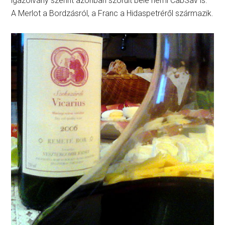
igazolvány szerint azonban szorult bele némi CabSav is.
A Merlot a Bordzásról, a Franc a Hidaspetréről származik.