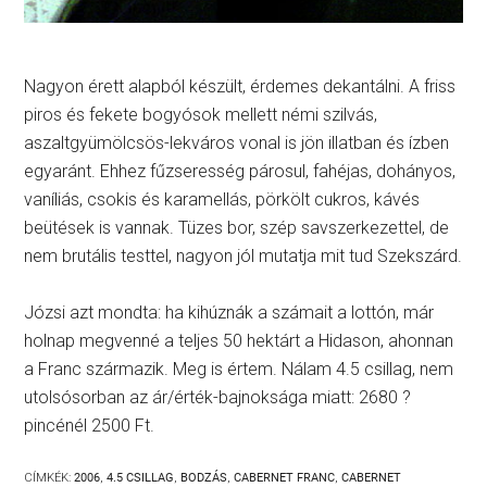
Nagyon érett alapból készült, érdemes dekantálni. A friss
piros és fekete bogyósok mellett némi szilvás,
aszaltgyümölcsös-lekváros vonal is jön illatban és ízben
egyaránt. Ehhez fűzseresség párosul, fahéjas, dohányos,
vaníliás, csokis és karamellás, pörkölt cukros, kávés
beütések is vannak. Tüzes bor, szép savszerkezettel, de
nem brutális testtel, nagyon jól mutatja mit tud Szekszárd.
Józsi azt mondta: ha kihúznák a számait a lottón, már
holnap megvenné a teljes 50 hektárt a Hidason, ahonnan
a Franc származik. Meg is értem. Nálam 4.5 csillag, nem
utolsósorban az ár/érték-bajnoksága miatt: 2680 ?
pincénél 2500 Ft.
CÍMKÉK:
2006
,
4.5 CSILLAG
,
BODZÁS
,
CABERNET FRANC
,
CABERNET