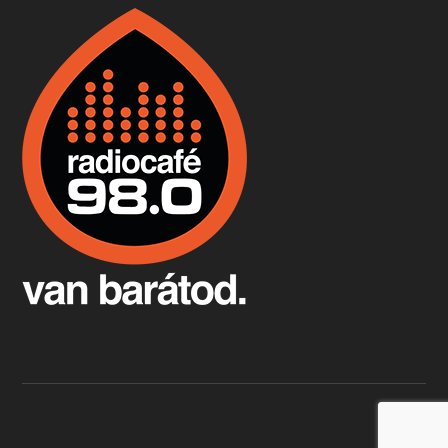
Boston, teadélután, bab és homár
Apr 9, 2026 • 00:37:17
Milyen és mennyi teát öntöttek a bostoni kikötő vizébe, több, mint 250 évvel ezelőtt? És hogy lett a homárból drága étel, amikor régen még a szegények eledele volt és annyi volt belőle, hogy a földekre is hordták tápnak?
Fermentáljunk, a testünk meghálálja!
Apr 3, 2026 • 00:36:07
Egyszerűen fogalmaza: vannak a bélrendszerünkben rossz baktériumok, meg vannak jók. A fermentált élelmiszerekkel a jókat hozzuk előnybe, ráadásul finomat is eszünk – mondja B. Király Györgyi.