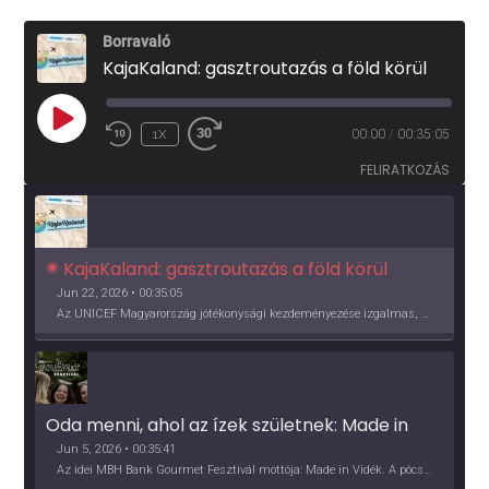
Borravaló
KajaKaland: gasztroutazás a föld körül
PLAY
1X
00:00
/
00:35:05
EPISODE
FELIRATKOZÁS
KajaKaland: gasztroutazás a föld körül 
Jun 22, 2026 • 00:35:05
Az UNICEF Magyarország jótékonysági kezdeményezése izgalmas, egész éves világkörüli ízutazásra hív, igazi családi program és gasztroedukáció, illetve segítség a rászorulóknak is egyben.
Oda menni, ahol az ízek születnek: Made in 
Vidék, Gourmet Fesztivál 2026
Jun 5, 2026 • 00:35:41
Az idei MBH Bank Gourmet Fesztivál mottója: Made in Vidék. A pócsmegyeri Papi, a mályinkai Iszkor és a szigligeti Villa Kabala tulajdonosai beszélnek arról, hogy mit jelentenek nekik a vidék ízei.