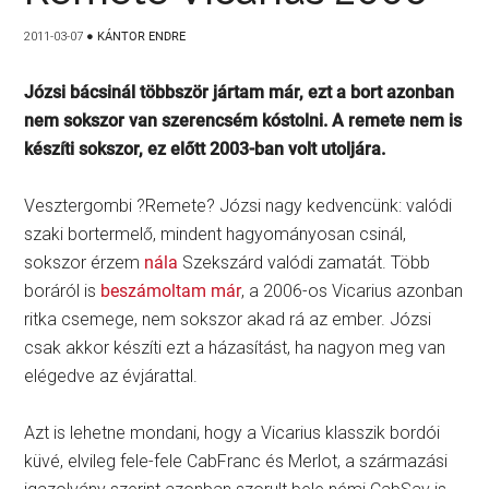
2011-03-07
●
KÁNTOR ENDRE
Józsi bácsinál többször jártam már, ezt a bort azonban
nem sokszor van szerencsém kóstolni. A remete nem is
készíti sokszor, ez előtt 2003-ban volt utoljára.
Vesztergombi ?Remete? Józsi nagy kedvencünk: valódi
szaki bortermelő, mindent hagyományosan csinál,
sokszor érzem
nála
Szekszárd valódi zamatát. Több
boráról is
beszámoltam már
, a 2006-os Vicarius azonban
ritka csemege, nem sokszor akad rá az ember. Józsi
csak akkor készíti ezt a házasítást, ha nagyon meg van
elégedve az évjárattal.
Azt is lehetne mondani, hogy a Vicarius klasszik bordói
küvé, elvileg fele-fele CabFranc és Merlot, a származási