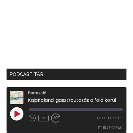
PODCAST TÁR
Borravaló
KajaKaland: gasztroutazás a föld körül
PLAY
1X
00:00
/
00:35:05
EPISODE
FELIRATKOZÁS