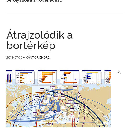
befolyásolta a növekedést.
Átrajzolódik a
bortérkép
2011-07-30
●
KÁNTOR ENDRE
A