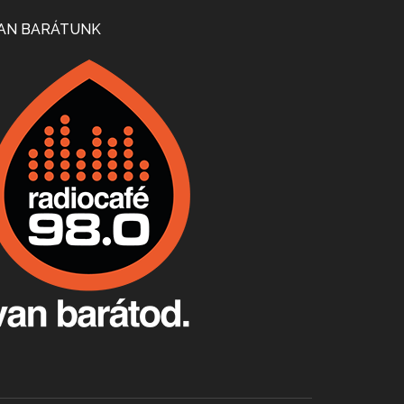
Mi lesz a magyar borágazattal, magyar borral? A kérdés több szempontból is releváns, a gazdasági, környezetei változások sürgős válaszokat igényelnek. Erről beszélgettünk Ercsey Dániellel.
AN BARÁTUNK
A nagy szakácsgeneráció 1. rész - Id. Marchal József és Dobos C. József
Apr 24, 2026 • 00:38:10
Új sorozatunkban a nagy magyarországi szakácsgeneráció tagjairól beszélgetünk: a sorozat első részében a francia születésű, de a magyar konyhára nagy hatást gyakorló Id. Marchal József, és egyik leghíresebb tanítványa, Dobos C. József az alanyaink.
Villány, kékfrankos, Jackfall
Apr 17, 2026 • 00:35:38
Szép nemzetközi versenyeredmények, izgalmas, könnyed, de tartalmas kékfrankosok és portugieserek: ezt a vonalat viszi ma a Jackfall. A lehetőségek mellett vannak azonban kihívások, bőven.
Boston, teadélután, bab és homár
Apr 9, 2026 • 00:37:17
Milyen és mennyi teát öntöttek a bostoni kikötő vizébe, több, mint 250 évvel ezelőtt? És hogy lett a homárból drága étel, amikor régen még a szegények eledele volt és annyi volt belőle, hogy a földekre is hordták tápnak?
Fermentáljunk, a testünk meghálálja!
Apr 3, 2026 • 00:36:07
Egyszerűen fogalmaza: vannak a bélrendszerünkben rossz baktériumok, meg vannak jók. A fermentált élelmiszerekkel a jókat hozzuk előnybe, ráadásul finomat is eszünk – mondja B. Király Györgyi.