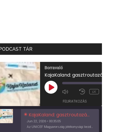
PODCAST TÁR
Borravaló
KajaKaland: gasztroutazás a föld körül
00:00
/
PLAY
1X
00:35:05
EPISODE
FELIRATKOZÁS
KajaKaland: gasztroutazás a föld körül
Jun 22, 2026 • 00:35:05
Az UNICEF Magyarország jótékonysági kezdeményezése izgalmas, egész éves világkörüli ízutazásra hív, igazi családi program és gasztroedukáció, illetve segítség a rászorulóknak is egyben.