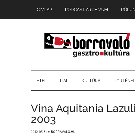
CÍMLAP
PODCAST ARCHÍVUM
RÓLU
ÉTEL
ITAL
KULTÚRA
TÖRTÉNE
Vina Aquitania Lazu
2003
2012-05-31
●
BORRAVALO.HU