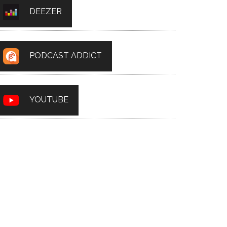
DEEZER
PODCAST ADDICT
YOUTUBE