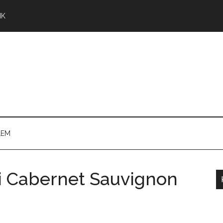
NK
LEM
li Cabernet Sauvignon