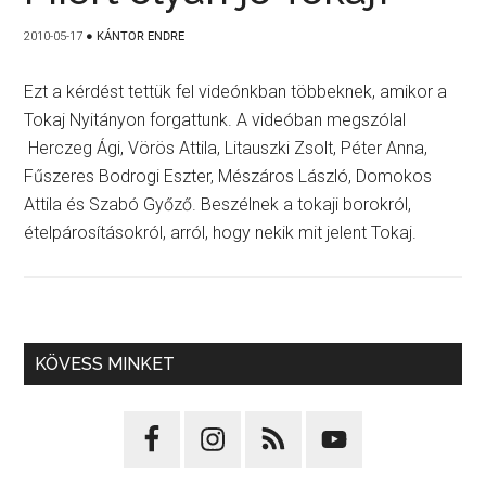
2010-05-17
●
KÁNTOR ENDRE
Ezt a kérdést tettük fel videónkban többeknek, amikor a
Tokaj Nyitányon forgattunk. A videóban megszólal
Herczeg Ági, Vörös Attila, Litauszki Zsolt, Péter Anna,
Fűszeres Bodrogi Eszter, Mészáros László, Domokos
Attila és Szabó Győző. Beszélnek a tokaji borokról,
ételpárosításokról, arról, hogy nekik mit jelent Tokaj.
KÖVESS MINKET