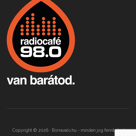
Boston, teadélután, bab és homár
Apr 9, 2026 • 00:37:17
Milyen és mennyi teát öntöttek a bostoni kikötő vizébe, több, mint 250 évvel ezelőtt? És hogy lett a homárból drága étel, amikor régen még a szegények eledele volt és annyi volt belőle, hogy a földekre is hordták tápnak?
Fermentáljunk, a testünk meghálálja!
Apr 3, 2026 • 00:36:07
Egyszerűen fogalmaza: vannak a bélrendszerünkben rossz baktériumok, meg vannak jók. A fermentált élelmiszerekkel a jókat hozzuk előnybe, ráadásul finomat is eszünk – mondja B. Király Györgyi.
Copyright © 2026 · Borravalo.hu - minden jog fenntartva!