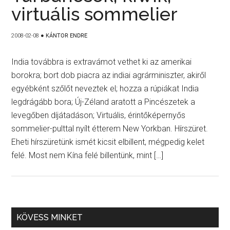
virtuális sommelier
2008-02-08
●
KÁNTOR ENDRE
India továbbra is extravámot vethet ki az amerikai
borokra; bort dob piacra az indiai agrárminiszter, akiről
egyébként szőlőt neveztek el; hozza a rúpiákat India
legdrágább bora; Új-Zéland aratott a Pincészetek a
levegőben díjátadáson; Virtuális, érintőképernyős
sommelier-pulttal nyílt étterem New Yorkban. Hírszüret.
Eheti hírszüretünk ismét kicsit elbillent, mégpedig kelet
felé. Most nem Kína felé billentünk, mint […]
KÖVESS MINKET