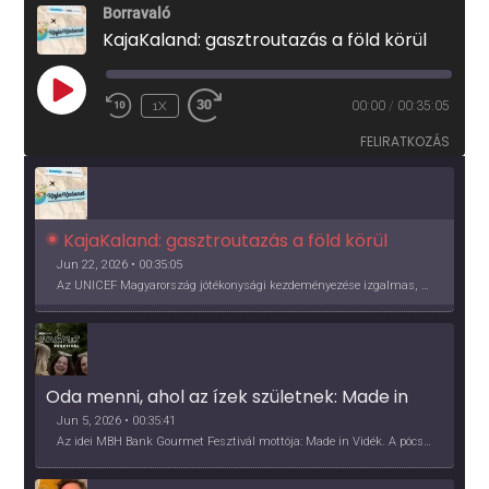
Borravaló
KajaKaland: gasztroutazás a föld körül
PLAY
1X
00:00
/
00:35:05
EPISODE
FELIRATKOZÁS
KajaKaland: gasztroutazás a föld körül 
Jun 22, 2026 • 00:35:05
Az UNICEF Magyarország jótékonysági kezdeményezése izgalmas, egész éves világkörüli ízutazásra hív, igazi családi program és gasztroedukáció, illetve segítség a rászorulóknak is egyben.
Oda menni, ahol az ízek születnek: Made in 
Vidék, Gourmet Fesztivál 2026
Jun 5, 2026 • 00:35:41
Az idei MBH Bank Gourmet Fesztivál mottója: Made in Vidék. A pócsmegyeri Papi, a mályinkai Iszkor és a szigligeti Villa Kabala tulajdonosai beszélnek arról, hogy mit jelentenek nekik a vidék ízei.