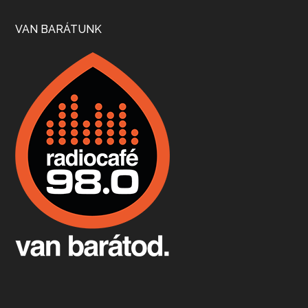
Szép nemzetközi versenyeredmények, izgalmas, könnyed, de tartalmas kékfrankosok és portugieserek: ezt a vonalat viszi ma a Jackfall. A lehetőségek mellett vannak azonban kihívások, bőven.
VAN BARÁTUNK
Boston, teadélután, bab és homár
Apr 9, 2026 • 00:37:17
Milyen és mennyi teát öntöttek a bostoni kikötő vizébe, több, mint 250 évvel ezelőtt? És hogy lett a homárból drága étel, amikor régen még a szegények eledele volt és annyi volt belőle, hogy a földekre is hordták tápnak?
Fermentáljunk, a testünk meghálálja!
Apr 3, 2026 • 00:36:07
Egyszerűen fogalmaza: vannak a bélrendszerünkben rossz baktériumok, meg vannak jók. A fermentált élelmiszerekkel a jókat hozzuk előnybe, ráadásul finomat is eszünk – mondja B. Király Györgyi.