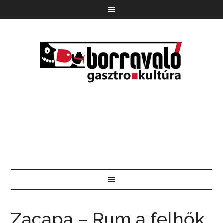
Zacapa – Rum a felhők