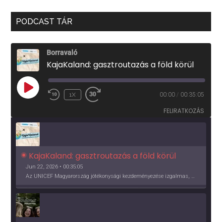
PODCAST TÁR
Borravaló
KajaKaland: gasztroutazás a föld körül
PLAY
1X
00:00
/
00:35:05
EPISODE
FELIRATKOZÁS
KajaKaland: gasztroutazás a föld körül 
Jun 22, 2026 • 00:35:05
Az UNICEF Magyarország jótékonysági kezdeményezése izgalmas, egész éves világkörüli ízutazásra hív, igazi családi program és gasztroedukáció, illetve segítség a rászorulóknak is egyben.