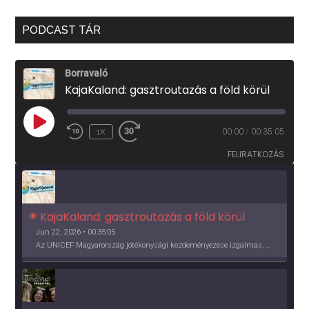
PODCAST TÁR
Borravaló
KajaKaland: gasztroutazás a föld körül
PLAY
1X
00:00
/
00:35:05
EPISODE
FELIRATKOZÁS
KajaKaland: gasztroutazás a föld körül 
Jun 22, 2026 • 00:35:05
Az UNICEF Magyarország jótékonysági kezdeményezése izgalmas, egész éves világkörüli ízutazásra hív, igazi családi program és gasztroedukáció, illetve segítség a rászorulóknak is egyben.