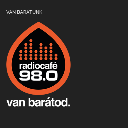
Szép nemzetközi versenyeredmények, izgalmas, könnyed, de tartalmas kékfrankosok és portugieserek: ezt a vonalat viszi ma a Jackfall. A lehetőségek mellett vannak azonban kihívások, bőven.
VAN BARÁTUNK
Boston, teadélután, bab és homár
Apr 9, 2026 • 00:37:17
Milyen és mennyi teát öntöttek a bostoni kikötő vizébe, több, mint 250 évvel ezelőtt? És hogy lett a homárból drága étel, amikor régen még a szegények eledele volt és annyi volt belőle, hogy a földekre is hordták tápnak?
Fermentáljunk, a testünk meghálálja!
Apr 3, 2026 • 00:36:07
Egyszerűen fogalmaza: vannak a bélrendszerünkben rossz baktériumok, meg vannak jók. A fermentált élelmiszerekkel a jókat hozzuk előnybe, ráadásul finomat is eszünk – mondja B. Király Györgyi.