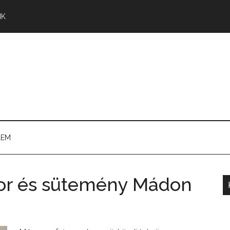
NK
LEM
bor és sütemény Mádon