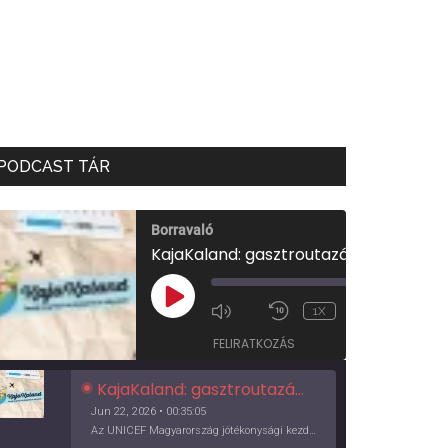
PODCAST TÁR
Borravaló
KajaKaland: gasztroutazás a föld körül
00:00
/
PLAY
1X
00:35:05
EPISODE
FELIRATKOZÁS
KajaKaland: gasztroutazás a föld körül
Jun 22, 2026 • 00:35:05
Az UNICEF Magyarország jótékonysági kezdeményezése izgalmas, egész éves világkörüli ízutazásra hív, igazi családi program és gasztroedukáció, illetve segítség a rászorulóknak is egyben.