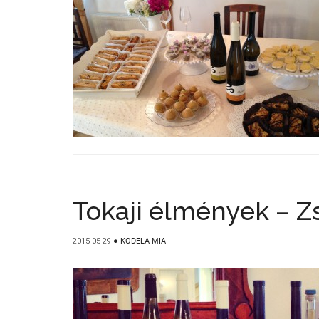
Tokaji élmények – Z
2015-05-29
●
KODELA MIA