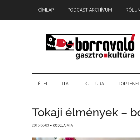
CÍMLAP
PODCAST ARCHÍVUM
RÓLU
ÉTEL
ITAL
KULTÚRA
TÖRTÉNE
Tokaji élmények – 
2015-06-03
●
KODELA MIA