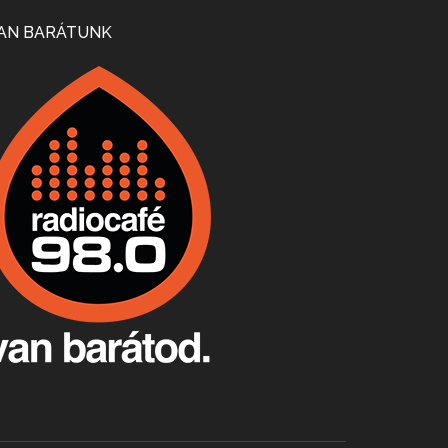
Mi lesz a magyar borágazattal, magyar borral? A kérdés több szempontból is releváns, a gazdasági, környezetei változások sürgős válaszokat igényelnek. Erről beszélgettünk Ercsey Dániellel.
AN BARÁTUNK
A nagy szakácsgeneráció 1. rész - Id. Marchal József és Dobos C. József
Apr 24, 2026 • 00:38:10
Új sorozatunkban a nagy magyarországi szakácsgeneráció tagjairól beszélgetünk: a sorozat első részében a francia születésű, de a magyar konyhára nagy hatást gyakorló Id. Marchal József, és egyik leghíresebb tanítványa, Dobos C. József az alanyaink.
Villány, kékfrankos, Jackfall
Apr 17, 2026 • 00:35:38
Szép nemzetközi versenyeredmények, izgalmas, könnyed, de tartalmas kékfrankosok és portugieserek: ezt a vonalat viszi ma a Jackfall. A lehetőségek mellett vannak azonban kihívások, bőven.
Boston, teadélután, bab és homár
Apr 9, 2026 • 00:37:17
Milyen és mennyi teát öntöttek a bostoni kikötő vizébe, több, mint 250 évvel ezelőtt? És hogy lett a homárból drága étel, amikor régen még a szegények eledele volt és annyi volt belőle, hogy a földekre is hordták tápnak?
Fermentáljunk, a testünk meghálálja!
Apr 3, 2026 • 00:36:07
Egyszerűen fogalmaza: vannak a bélrendszerünkben rossz baktériumok, meg vannak jók. A fermentált élelmiszerekkel a jókat hozzuk előnybe, ráadásul finomat is eszünk – mondja B. Király Györgyi.