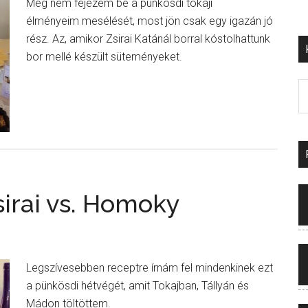
Még nem fejezem be a pünkösdi tokaji
élményeim mesélését, most jön csak egy igazán jó
rész. Az, amikor Zsirai Katánál borral kóstolhattunk
bor mellé készült süteményeket.
sirai vs. Homoky
Legszívesebben receptre írnám fel mindenkinek ezt
a pünkösdi hétvégét, amit Tokajban, Tállyán és
Mádon töltöttem.