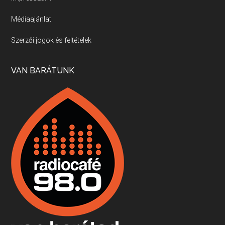
Médiaajánlat
Villány, kékfrankos, Jackfall
Szerzői jogok és feltételek
Apr 17, 2026 • 00:35:38
Szép nemzetközi versenyeredmények, izgalmas, könnyed, de tartalmas kékfrankosok és portugieserek: ezt a vonalat viszi ma a Jackfall. A lehetőségek mellett vannak azonban kihívások, bőven.
VAN BARÁTUNK
Boston, teadélután, bab és homár
Apr 9, 2026 • 00:37:17
Milyen és mennyi teát öntöttek a bostoni kikötő vizébe, több, mint 250 évvel ezelőtt? És hogy lett a homárból drága étel, amikor régen még a szegények eledele volt és annyi volt belőle, hogy a földekre is hordták tápnak?
Fermentáljunk, a testünk meghálálja!
Apr 3, 2026 • 00:36:07
Egyszerűen fogalmaza: vannak a bélrendszerünkben rossz baktériumok, meg vannak jók. A fermentált élelmiszerekkel a jókat hozzuk előnybe, ráadásul finomat is eszünk – mondja B. Király Györgyi.