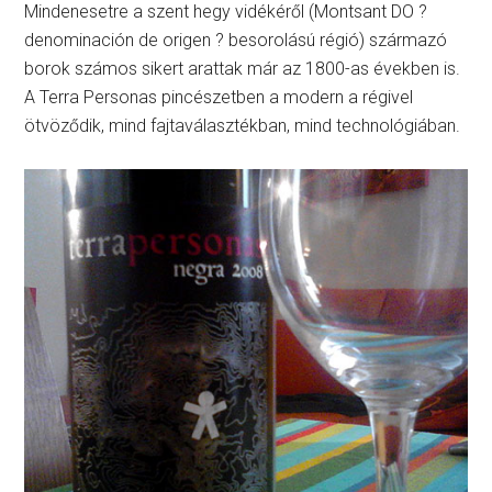
Mindenesetre a szent hegy vidékéről (Montsant DO ?
denominación de origen ? besorolású régió) származó
borok számos sikert arattak már az 1800-as években is.
A Terra Personas pincészetben a modern a régivel
ötvöződik, mind fajtaválasztékban, mind technológiában.