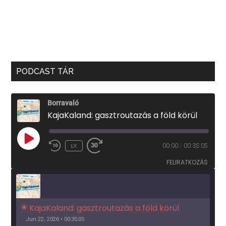
PODCAST TÁR
Borravaló
KajaKaland: gasztroutazás a föld körül
PLAY
1X
00:00
/
00:35:05
EPISODE
FELIRATKOZÁS
KajaKaland: gasztroutazás a föld körül 
Jun 22, 2026 • 00:35:05