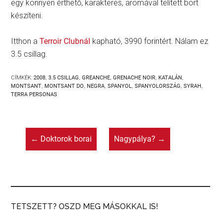
egy könnyen érthető, karakteres, aromával telített bort
készíteni.
Itthon a
Terroir Clubnál
kapható, 3990 forintért. Nálam ez
3.5 csillag.
CÍMKÉK:
2008
,
3.5 CSILLAG
,
GREANCHE
,
GRENACHE NOIR
,
KATALÁN
,
MONTSANT
,
MONTSANT DO
,
NEGRA
,
SPANYOL
,
SPANYOLORSZÁG
,
SYRAH
,
TERRA PERSONAS
←
Doktorok borai
Nagypálya?
→
TETSZETT? OSZD MEG MÁSOKKAL IS!