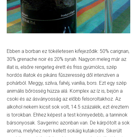
Ebben a borban ez tökéletesen kifejeződik: 50% carignan,
30% grenache noir és 20% syrah. Nagyon meleg már az
illat is, elsőre rengeteg érett és friss gyümölcs, szép
hordós illatok és pikáns fűszeresség dől intenzíven a
pohárból. Meggy, szilva, fahéj, vanília, bors. Ezt egy szép
animális bőrösség húzza alá. Komplex az íz is, bejön a
csoki és az ásványosság az előbb felsoroltakhoz. Az
alkohol nekem kicsit sok volt, 14.5 százalék, ezt éreztem
is torokban. Ehhez képest a test könnyedebb, a tanninok
bársonyosak. Savgerinc azonban van. De kárpótolt a sok
aroma, melyhez nem kellett sokáig kutakodni. Sikerült