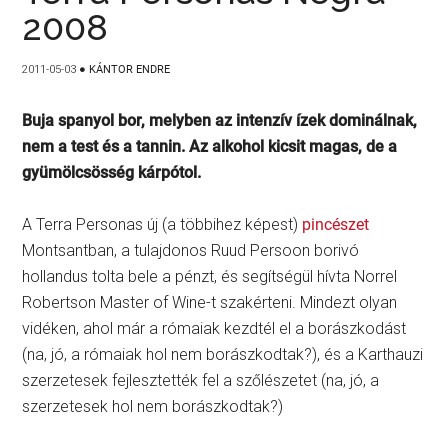
2008
2011-05-03
●
KÁNTOR ENDRE
Buja spanyol bor, melyben az intenzív ízek dominálnak,
nem a test és a tannin. Az alkohol kicsit magas, de a
gyümölcsösség kárpótol.
A Terra Personas új (a többihez képest)
pincészet
Montsantban, a tulajdonos Ruud Persoon borivó
hollandus tolta bele a pénzt, és segítségül hívta Norrel
Robertson Master of Wine-t szakérteni. Mindezt olyan
vidéken, ahol már a rómaiak kezdtél el a borászkodást
(na, jó, a rómaiak hol nem borászkodtak?), és a Karthauzi
szerzetesek fejlesztették fel a szőlészetet (na, jó, a
szerzetesek hol nem borászkodtak?)