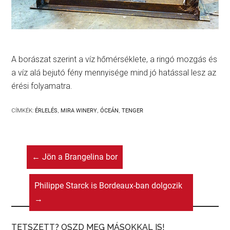
A borászat szerint a víz hőmérséklete, a ringó mozgás és
a víz alá bejutó fény mennyisége mind jó hatással lesz az
érési folyamatra.
CÍMKÉK:
ÉRLELÉS
,
MIRA WINERY
,
ÓCEÁN
,
TENGER
←
Jön a Brangelina bor
Philippe Starck is Bordeaux-ban dolgozik
→
TETSZETT? OSZD MEG MÁSOKKAL IS!