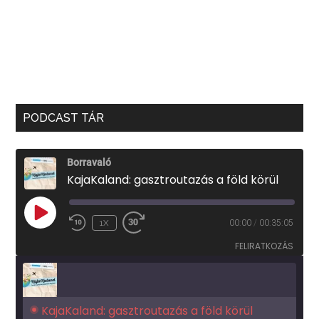
PODCAST TÁR
Borravaló
KajaKaland: gasztroutazás a föld körül
PLAY
1X
00:00
/
00:35:05
EPISODE
FELIRATKOZÁS
KajaKaland: gasztroutazás a föld körül 