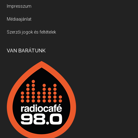
Impresszum
Médiaajánlat
Villány, kékfrankos, Jackfall
Szerzői jogok és feltételek
Apr 17, 2026 • 00:35:38
Szép nemzetközi versenyeredmények, izgalmas, könnyed, de tartalmas kékfrankosok és portugieserek: ezt a vonalat viszi ma a Jackfall. A lehetőségek mellett vannak azonban kihívások, bőven.
VAN BARÁTUNK
Boston, teadélután, bab és homár
Apr 9, 2026 • 00:37:17
Milyen és mennyi teát öntöttek a bostoni kikötő vizébe, több, mint 250 évvel ezelőtt? És hogy lett a homárból drága étel, amikor régen még a szegények eledele volt és annyi volt belőle, hogy a földekre is hordták tápnak?
Fermentáljunk, a testünk meghálálja!
Apr 3, 2026 • 00:36:07
Egyszerűen fogalmaza: vannak a bélrendszerünkben rossz baktériumok, meg vannak jók. A fermentált élelmiszerekkel a jókat hozzuk előnybe, ráadásul finomat is eszünk – mondja B. Király Györgyi.