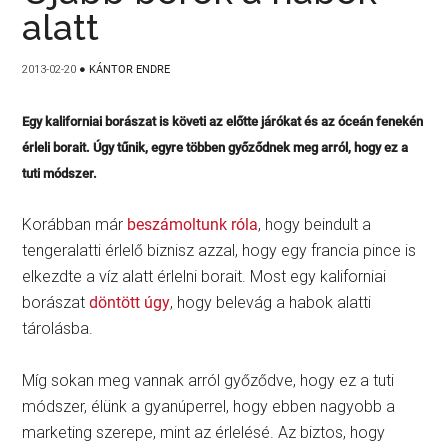
alatt
2013-02-20
●
KÁNTOR ENDRE
Egy kaliforniai borászat is követi az előtte járókat és az óceán fenekén
érleli borait. Úgy tűnik, egyre többen győződnek meg arról, hogy ez a
tuti módszer.
Korábban már
beszámoltunk róla
, hogy beindult a
tengeralatti érlelő biznisz azzal, hogy egy francia pince is
elkezdte a víz alatt érlelni borait. Most egy kaliforniai
borászat
döntött úgy
, hogy belevág a habok alatti
tárolásba.
Míg sokan meg vannak arról győződve, hogy ez a tuti
módszer, élünk a gyanúperrel, hogy ebben nagyobb a
marketing szerepe, mint az érlelésé. Az biztos, hogy