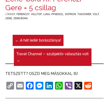
Gere = 5 csillag
CÍMKÉK:
FERENCZY
,
HILLTOP
,
LUKA
,
PFNEISZL
,
SOPRON
,
TASCHNER
,
VOLT
,
ZENE
,
ZENE-BORA
←
A hét ledér borászlánya!
Travel Channel – szubjektív választás volt
→
TETSZETT? OSZD MEG MÁSOKKAL IS!
C
E
F
M
Li
W
Vi
X
R
o
m
a
e
n
h
b
e
p
ai
c
s
k
at
er
d