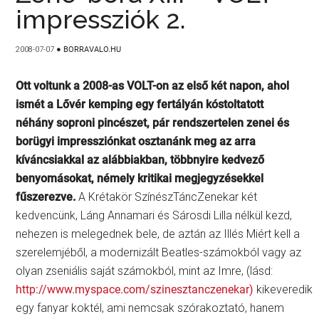
impressziók 2.
2008-07-07
●
BORRAVALO.HU
Ott voltunk a 2008-as VOLT-on az első két napon, ahol
ismét a Lővér kemping egy fertályán kóstoltatott
néhány soproni pincészet, pár rendszertelen zenei és
borügyi impressziónkat osztanánk meg az arra
kíváncsiakkal az alábbiakban, többnyire kedvező
benyomásokat, némely kritikai megjegyzésekkel
fűszerezve.
A Krétakör SzínészTáncZenekar két
kedvencünk, Láng Annamari és Sárosdi Lilla nélkül kezd,
nehezen is melegednek bele, de aztán az Illés Miért kell a
szerelemjéből, a modernizált Beatles-számokból vagy az
olyan zseniális saját számokból, mint az Imre, (lásd:
http://www.myspace.com/szinesztanczenekar)
kikeveredik
egy fanyar koktél, ami nemcsak szórakoztató, hanem