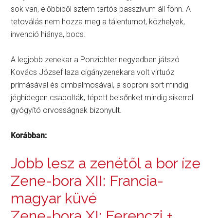
sok van, előbbiből sztem tartós passzívum áll fönn. A
tetoválás nem hozza meg a tálentumot, közhelyek,
invenció hiánya, bocs.
A legjobb zenekar a Ponzichter negyedben játszó
Kovács József laza cigányzenekara volt virtuóz
prímásával és cimbalmosával, a soproni sört mindig
jéghidegen csapolták, tépett belsőnket mindig sikerrel
gyógyító orvosságnak bizonyult.
Korábban:
Jobb lesz a zenétől a bor íze
Zene-bora XII: Francia-
magyar küvé
Zene-bora XI: Ferenczi +