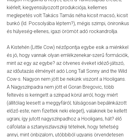
kiérlelt, kiegyensúlyozott produkciója, kellemes
meglepetés volt Takács Tamás néha kicsit macsó, kicsit
bunkó (ld. Pocsolyába léptem?), mégis szimpi, önironikus
és hülyeség-ellenes, igazi örömöt adó rockandrollja.
A Kistehén (Little Cow) nézőpontja egybe esik a miénkkel
és jó, hogy vannak olyan emlékzenekar-szerű formációk,
mint az egy az egybe? az ötvenes éveket idéző-játszó,
az időutazás élményét adó Long Tall Sonny and the Wild
Cow-s. Nagyon nem jött be nekünk viszont a Hooligans.
A Nagyszínpadra nem jött el Goran Bregovic, több
feltevés is keringett a színpad körül arról, hogy miért
(állítólag leesett a meggyfáról; túlságosan bepálinkázott
előző este; nem fizettek neki eleget), valakinek be kellett
ugrani, így jutott nagyszínpadhoz a Hooligans, hát? élő
cáfolatai a sztanyiszlavszkiji tételnek, hogy tehetség
annyi, mint önbizalom, utóbbiból ugyanis örvendetesen