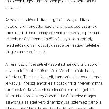
miközben bunjee jumpingosok jojóznak jobbra-balra a
sötétben.
Ahogy csalódás a Hilltop: egysíkú borok, a Hilltop-
kategória kimondottan szerény, a hatos cserszeginek
nincs illata, a chardonnay egy vino da tavola, a prémium
teltebb, az édes tramini szörnyű, egyik sem komoly,
feledhetőek, olyan locsoljuk szét a bennragadt tételeket-
fílingje van az egésznek.
A Ferenczy pincészetnél viszont jól hangolt, telt, soproni
savakra felfűzött 2005-ös Zöld Veltelinit kóstolhatni,
ígéretes a Taschner Kurt telt, harmonikus hatos cabernet-
je vagy a Pfneiszl-lányok és a borok mind, melyek mintha
simábbak és kevésbé fásak lennének, mint régebben.
Mármint a borok. Megdöbbentett a Subscribe magas
színvonala és eget verő dinamizmusa, sztem ez bárhol a
világon megállná a helyét, ízlett a Tankcsapda eredeti,