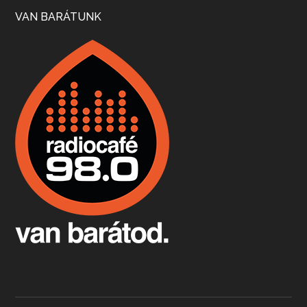
VAN BARÁTUNK
Boston, teadélután, bab és homár
Apr 9, 2026 • 00:37:17
Milyen és mennyi teát öntöttek a bostoni kikötő vizébe, több, mint 250 évvel ezelőtt? És hogy lett a homárból drága étel, amikor régen még a szegények eledele volt és annyi volt belőle, hogy a földekre is hordták tápnak?
Fermentáljunk, a testünk meghálálja!
Apr 3, 2026 • 00:36:07
Egyszerűen fogalmaza: vannak a bélrendszerünkben rossz baktériumok, meg vannak jók. A fermentált élelmiszerekkel a jókat hozzuk előnybe, ráadásul finomat is eszünk – mondja B. Király Györgyi.