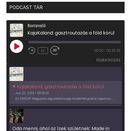
PODCAST TÁR
Borravaló
KajaKaland: gasztroutazás a föld körül
PLAY
1X
00:00
/
00:35:05
EPISODE
FELIRATKOZÁS
KajaKaland: gasztroutazás a föld körül 
Jun 22, 2026 • 00:35:05
Az UNICEF Magyarország jótékonysági kezdeményezése izgalmas, egész éves világkörüli ízutazásra hív, igazi családi program és gasztroedukáció, illetve segítség a rászorulóknak is egyben.
Oda menni, ahol az ízek születnek: Made in 