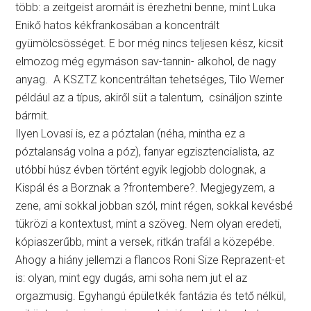
több: a zeitgeist aromáit is érezhetni benne, mint Luka
Enikő hatos kékfrankosában a koncentrált
gyümölcsösséget. E bor még nincs teljesen kész, kicsit
elmozog még egymáson sav-tannin- alkohol, de nagy
anyag. A KSZTZ koncentráltan tehetséges, Tilo Werner
például az a típus, akiről süt a talentum, csináljon szinte
bármit.
Ilyen Lovasi is, ez a póztalan (néha, mintha ez a
póztalanság volna a póz), fanyar egzisztencialista, az
utóbbi húsz évben történt egyik legjobb dolognak, a
Kispál és a Borznak a ?frontembere?. Megjegyzem, a
zene, ami sokkal jobban szól, mint régen, sokkal kevésbé
tükrözi a kontextust, mint a szöveg. Nem olyan eredeti,
kópiaszerűbb, mint a versek, ritkán trafál a közepébe.
Ahogy a hiány jellemzi a flancos Roni Size Reprazent-et
is: olyan, mint egy dugás, ami soha nem jut el az
orgazmusig. Egyhangú épületkék fantázia és tető nélkül,