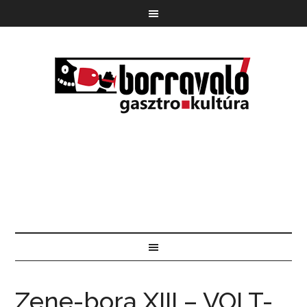
Zene-bora XIII – VOLT-