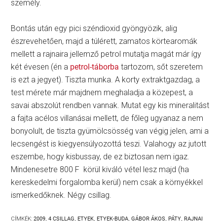
személy.
Bontás után egy pici széndioxid gyöngyözik, alig
észrevehetően, majd a túlérett, zamatos körtearomák
mellett a rajnaira jellemző petrol mutatja magát már így
két évesen (én a
petrol-táborba
tartozom, sőt szeretem
is ezt a jegyet). Tiszta munka. A korty extraktgazdag, a
test mérete már majdnem meghaladja a közepest, a
savai abszolút rendben vannak. Mutat egy kis mineralitást
a fajta acélos villanásai mellett, de főleg ugyanaz a nem
bonyolult, de tiszta gyümölcsösség van végig jelen, ami a
lecsengést is kiegyensúlyozottá teszi. Valahogy az jutott
eszembe, hogy kisbussay, de ez biztosan nem igaz.
Mindenesetre 800 F körül kiváló vétel lesz majd (ha
kereskedelmi forgalomba kerül) nem csak a környékkel
ismerkedőknek. Négy csillag.
CÍMKÉK:
2009
,
4 CSILLAG
,
ETYEK
,
ETYEK-BUDA
,
GÁBOR ÁKOS
,
PÁTY
,
RAJNAI