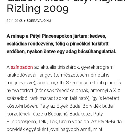
Rizling 2009
2011-07-08
●
BORRAVALO.HU
A minap a Pátyi Pincenapokon jártam: kedves,
családias rendezvény, félig a pincékkel tarkított
erdőben, nyakon öntve egy adag búcsúhangulattal.
A
színpadon
az aktuális tinisztárok, gyerekprogram,
kirakodóvásár, lángos (természetesen németül is
megnevezve), sörsátor, stb. Szerencsére több pince is
nyitva tartott (bár csak töredéke annak, amennyi a XIX.
századból ránk maradt soron található), így is lehetett
kóstolni bőven. Páty az Etyek-Budai Borvidék budai
körzetének része a Budajenő, Budakeszi, Páty,
Pilisborosjenő, Telki, Tök, Üröm vonalon. Az Etyek-Budai
borvidék egyébként jóval nagyobb annál, mint