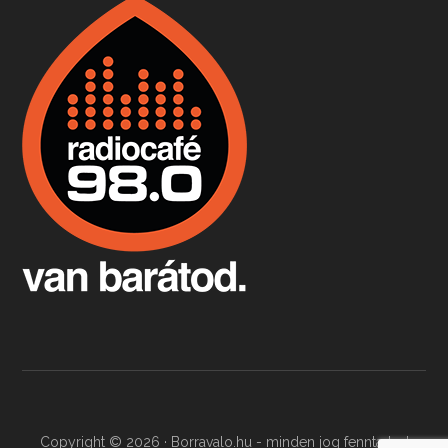
Boston, teadélután, bab és homár
Apr 9, 2026 • 00:37:17
Milyen és mennyi teát öntöttek a bostoni kikötő vizébe, több, mint 250 évvel ezelőtt? És hogy lett a homárból drága étel, amikor régen még a szegények eledele volt és annyi volt belőle, hogy a földekre is hordták tápnak?
Fermentáljunk, a testünk meghálálja!
Apr 3, 2026 • 00:36:07
Egyszerűen fogalmaza: vannak a bélrendszerünkben rossz baktériumok, meg vannak jók. A fermentált élelmiszerekkel a jókat hozzuk előnybe, ráadásul finomat is eszünk – mondja B. Király Györgyi.
Copyright © 2026 · Borravalo.hu - minden jog fenntartva!