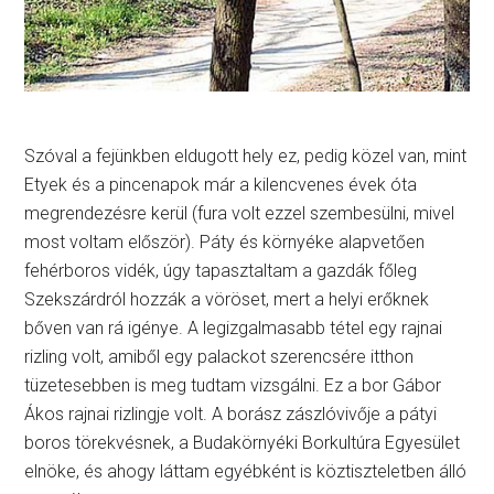
Szóval a fejünkben eldugott hely ez, pedig közel van, mint
Etyek és a pincenapok már a kilencvenes évek óta
megrendezésre kerül (fura volt ezzel szembesülni, mivel
most voltam először). Páty és környéke alapvetően
fehérboros vidék, úgy tapasztaltam a gazdák főleg
Szekszárdról hozzák a vöröset, mert a helyi erőknek
bőven van rá igénye. A legizgalmasabb tétel egy rajnai
rizling volt, amiből egy palackot szerencsére itthon
tüzetesebben is meg tudtam vizsgálni. Ez a bor Gábor
Ákos rajnai rizlingje volt. A borász zászlóvivője a pátyi
boros törekvésnek, a Budakörnyéki Borkultúra Egyesület
elnöke, és ahogy láttam egyébként is köztiszteletben álló