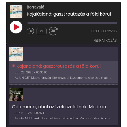
Borravaló
KajaKaland: gasztroutazás a föld körül
PLAY
1X
00:00
/
00:35:05
EPISODE
FELIRATKOZÁS
KajaKaland: gasztroutazás a föld körül 
Jun 22, 2026 • 00:35:05
Az UNICEF Magyarország jótékonysági kezdeményezése izgalmas, egész éves világkörüli ízutazásra hív, igazi családi program és gasztroedukáció, illetve segítség a rászorulóknak is egyben.
Oda menni, ahol az ízek születnek: Made in 
Vidék, Gourmet Fesztivál 2026
Jun 5, 2026 • 00:35:41
Az idei MBH Bank Gourmet Fesztivál mottója: Made in Vidék. A pócsmegyeri Papi, a mályinkai Iszkor és a szigligeti Villa Kabala tulajdonosai beszélnek arról, hogy mit jelentenek nekik a vidék ízei.