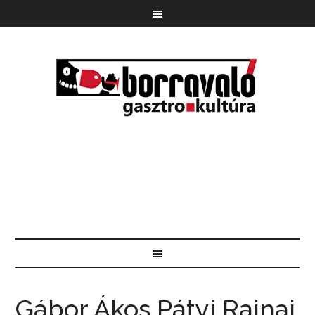
Gábor Ákos Pátyi Rajnai