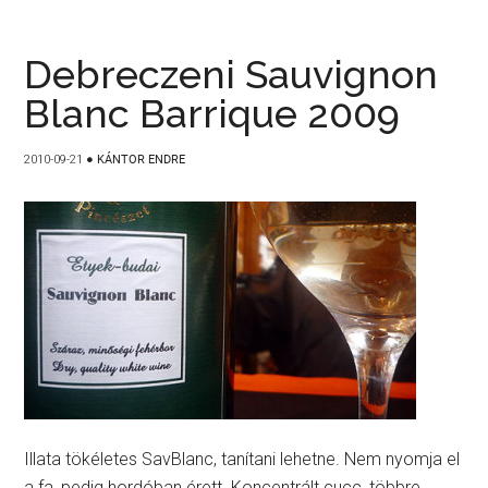
Debreczeni Sauvignon
Blanc Barrique 2009
2010-09-21
●
KÁNTOR ENDRE
Illata tökéletes SavBlanc, tanítani lehetne. Nem nyomja el
a fa, pedig hordóban érett. Koncentrált cucc, többre