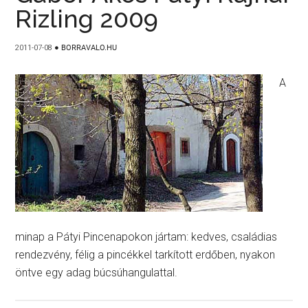
Rizling 2009
2011-07-08
●
BORRAVALO.HU
A
minap a Pátyi Pincenapokon jártam: kedves, családias
rendezvény, félig a pincékkel tarkított erdőben, nyakon
öntve egy adag búcsúhangulattal.