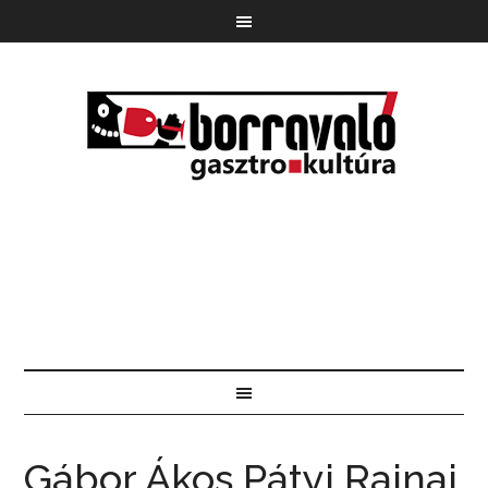
Gábor Ákos Pátyi Rajnai