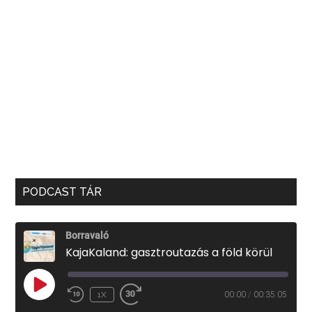
PODCAST TÁR
Borravaló
KajaKaland: gasztroutazás a föld körül
PLAY
1X
00:00
/
00:35:05
EPISODE