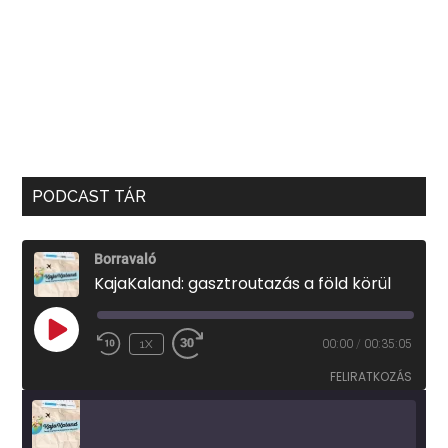
PODCAST TÁR
Borravaló
KajaKaland: gasztroutazás a föld körül
PLAY
1X
00:00
/
00:35:05
EPISODE
FELIRATKOZÁS