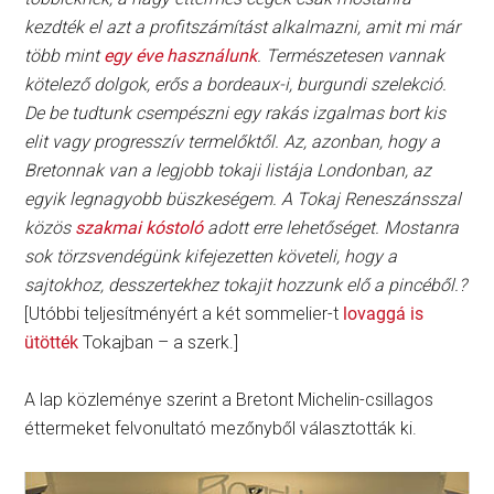
kezdték el azt a profitszámítást alkalmazni, amit mi már
több mint
egy éve használunk
. Természetesen vannak
kötelező dolgok, erős a bordeaux-i, burgundi szelekció.
De be tudtunk csempészni egy rakás izgalmas bort kis
elit vagy progresszív termelőktől. Az, azonban, hogy a
Bretonnak van a legjobb tokaji listája Londonban, az
egyik legnagyobb büszkeségem. A Tokaj Reneszánsszal
közös
szakmai kóstoló
adott erre lehetőséget. Mostanra
sok törzsvendégünk kifejezetten követeli, hogy a
sajtokhoz, desszertekhez tokajit hozzunk elő a pincéből.?
[Utóbbi teljesítményért a két sommelier-t
lovaggá is
ütötték
Tokajban – a szerk.]
A lap közleménye szerint a Bretont Michelin-csillagos
éttermeket felvonultató mezőnyből választották ki.