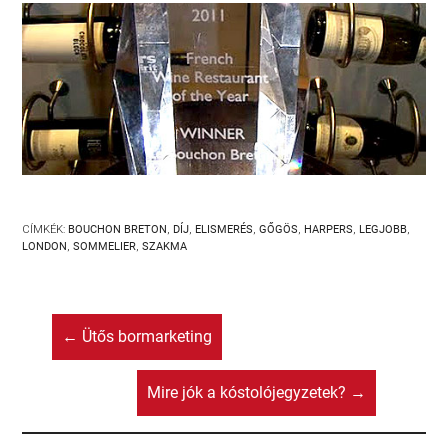
CÍMKÉK:
BOUCHON BRETON
,
DÍJ
,
ELISMERÉS
,
GŐGÖS
,
HARPERS
,
LEGJOBB
,
LONDON
,
SOMMELIER
,
SZAKMA
←
Ütős bormarketing
Mire jók a kóstolójegyzetek?
→