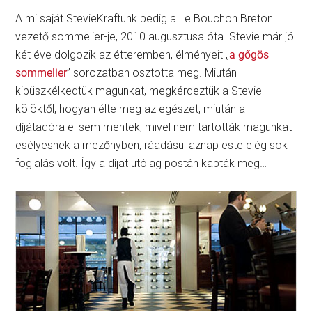
A mi saját StevieKraftunk pedig a Le Bouchon Breton
vezető sommelier-je, 2010 augusztusa óta. Stevie már jó
két éve dolgozik az étteremben, élményeit „
a gőgös
sommelier
” sorozatban osztotta meg. Miután
kibüszkélkedtük magunkat, megkérdeztük a Stevie
kölöktől, hogyan élte meg az egészet, miután a
díjátadóra el sem mentek, mivel nem tartották magunkat
esélyesnek a mezőnyben, ráadásul aznap este elég sok
foglalás volt. Így a díjat utólag postán kapták meg…