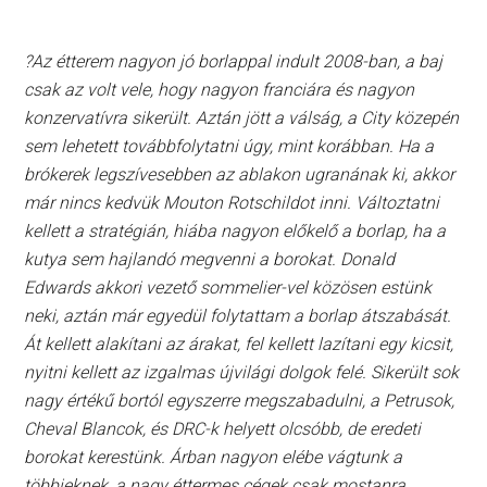
?Az étterem nagyon jó borlappal indult 2008-ban, a baj
csak az volt vele, hogy nagyon franciára és nagyon
konzervatívra sikerült. Aztán jött a válság, a City közepén
sem lehetett továbbfolytatni úgy, mint korábban. Ha a
brókerek legszívesebben az ablakon ugranának ki, akkor
már nincs kedvük Mouton Rotschildot inni. Változtatni
kellett a stratégián, hiába nagyon előkelő a borlap, ha a
kutya sem hajlandó megvenni a borokat. Donald
Edwards akkori vezető sommelier-vel közösen estünk
neki, aztán már egyedül folytattam a borlap átszabását.
Át kellett alakítani az árakat, fel kellett lazítani egy kicsit,
nyitni kellett az izgalmas újvilági dolgok felé. Sikerült sok
nagy értékű bortól egyszerre megszabadulni, a Petrusok,
Cheval Blancok, és DRC-k helyett olcsóbb, de eredeti
borokat kerestünk. Árban nagyon elébe vágtunk a
többieknek, a nagy éttermes cégek csak mostanra