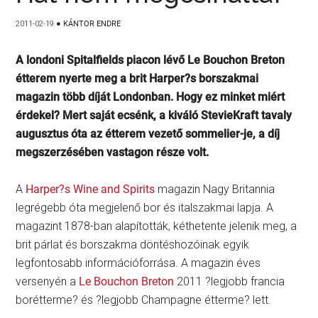
2011-02-19
●
KÁNTOR ENDRE
A londoni Spitalfields piacon lévő Le Bouchon Breton
étterem nyerte meg a brit Harper?s borszakmai
magazin több díját Londonban. Hogy ez minket miért
érdekel? Mert saját ecsénk, a kiváló StevieKraft tavaly
augusztus óta az étterem vezető sommelier-je, a díj
megszerzésében vastagon része volt.
A
Harper?s Wine and Spirits
magazin Nagy Britannia
legrégebb óta megjelenő bor és italszakmai lapja. A
magazint 1878-ban alapították, kéthetente jelenik meg, a
brit párlat és borszakma döntéshozóinak egyik
legfontosabb információforrása. A magazin éves
versenyén a
Le Bouchon Breton
2011 ?legjobb francia
borétterme? és ?legjobb Champagne étterme? lett.