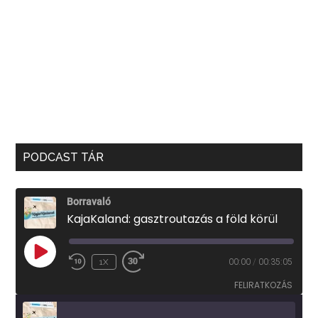
PODCAST TÁR
Borravaló
KajaKaland: gasztroutazás a föld körül
PLAY
1X
00:00
/
00:35:05
EPISODE
FELIRATKOZÁS