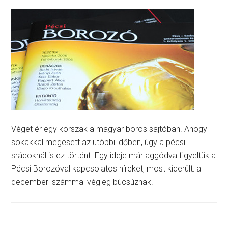
Véget ér egy korszak a magyar boros sajtóban. Ahogy
sokakkal megesett az utóbbi időben, úgy a pécsi
srácoknál is ez történt. Egy ideje már aggódva figyeltük a
Pécsi Borozóval kapcsolatos híreket, most kiderült: a
decemberi számmal végleg búcsúznak.