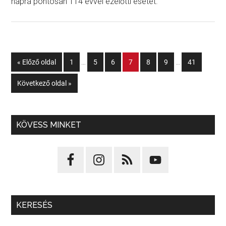
napra pontosan 114 évvel ezelőtti esetet.
« Előző oldal
1
…
5
6
7
8
9
…
41
Következő oldal »
KÖVESS MINKET
KERESÉS