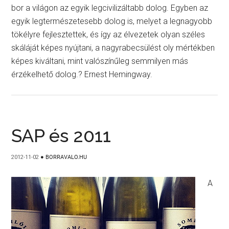
bor a világon az egyik legcivilizáltabb dolog. Egyben az
egyik legtermészetesebb dolog is, melyet a legnagyobb
tökélyre fejlesztettek, és így az élvezetek olyan széles
skáláját képes nyújtani, a nagyrabecsülést oly mértékben
képes kiváltani, mint valószínűleg semmilyen más
érzékelhető dolog.? Ernest Hemingway.
SAP és 2011
2012-11-02
●
BORRAVALO.HU
A