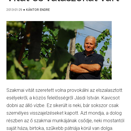
2013-01-29
●
KÁNTOR ENDRE
Szakmai vitát szeretett volna provokálni az elszalasztott
esélyekről, a közös felelősségről Jásdi István. Kavicsot
dobni az álló vízbe. Ez sikerült is neki, bár sokszor csak
személyes visszajelzéseket kapott. Azt mondja, a dolog
részben az ő szakmai munkájának csődje, neki mostantól
saját háza, birtoka, szűkebb pátriája körül van dolga.