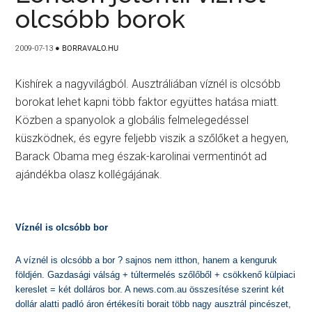
olcsóbb borok
2009-07-13
●
BORRAVALO.HU
Kishírek a nagyvilágból. Ausztráliában víznél is olcsóbb
borokat lehet kapni több faktor együttes hatása miatt.
Közben a spanyolok a globális felmelegedéssel
küszködnek, és egyre feljebb viszik a szőlőket a hegyen,
Barack Obama meg észak-karolinai vermentinót ad
ajándékba olasz kollégájának.
Víznél is olcsóbb bor
A víznél is olcsóbb a bor ? sajnos nem itthon, hanem a kenguruk
földjén. Gazdasági válság + túltermelés szőlőből + csökkenő külpiaci
kereslet = két dolláros bor. A news.com.au összesítése szerint két
dollár alatti padló áron értékesíti borait több nagy ausztrál pincészet,