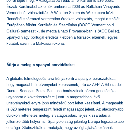
borral lepte meg. A válogatásban több amerikai bor is szerepelt,
Észak Karolinából az elnök emberei a 2008-as Raffaldini Vineyards
Vermentinót választották. A Winston-Salem és Wilkesboro közti
Rondából származó vermentino érdekes választás, magát a szőlőt
Európában főként Korzikán és Szardínián (DOCG Vermentino di
Gallura) termesztik, de megtalálható Provance-ban is (AOC Bellet).
Spanyol vagy portugál eredetű ? ebben a források eltérnek, egyes
kutatók szerint a Malvasia rokona.
Átírja a meleg a spanyol borvidékeket
A globális felmelegedés arra kényszeríti a spanyol borászatokat,
hogy magasabb ültetvényeket keressenek, írta az AFP. A Ribera del
Duero-i Bodegas Perez Pascuas borászainak három generációja is
ugyanarra a következtetésre jutott: a magasabban lévő
ültetvényekről egyre jobb minőségű bort lehet készíteni. A magasabb
is 820 méteres tengerszint feletti magasságot jelent. Az alacsonyabb
dűlőkön rettenetes meleg, sivatagosodás, teljes kiszáradás a
jellemző több helyen is. Spanyolország jelenleg Európa legszárazabb
országa. Statisztikák is mutatják, hogy az éghajlatváltozásnak