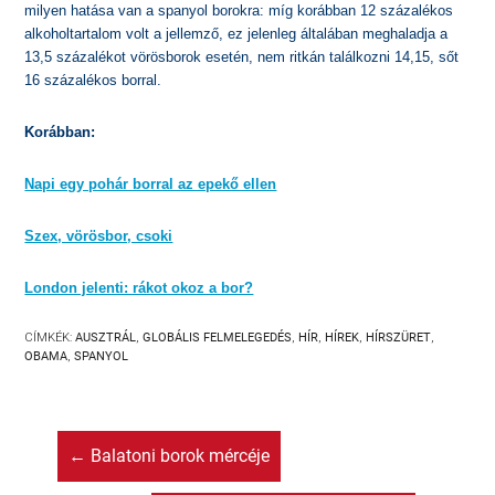
milyen hatása van a spanyol borokra: míg korábban 12 százalékos
alkoholtartalom volt a jellemző, ez jelenleg általában meghaladja a
13,5 százalékot vörösborok esetén, nem ritkán találkozni 14,15, sőt
16 százalékos borral.
Korábban:
Napi egy pohár borral az epekő ellen
Szex, vörösbor, csoki
London jelenti: rákot okoz a bor?
CÍMKÉK:
AUSZTRÁL
,
GLOBÁLIS FELMELEGEDÉS
,
HÍR
,
HÍREK
,
HÍRSZÜRET
,
OBAMA
,
SPANYOL
←
Balatoni borok mércéje