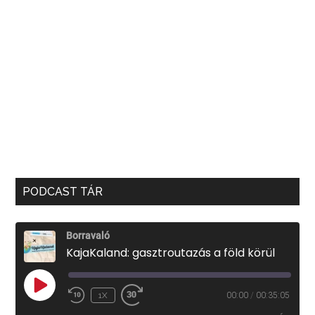
PODCAST TÁR
Borravaló
KajaKaland: gasztroutazás a föld körül
PLAY
1X
00:00
/
00:35:05
EPISODE