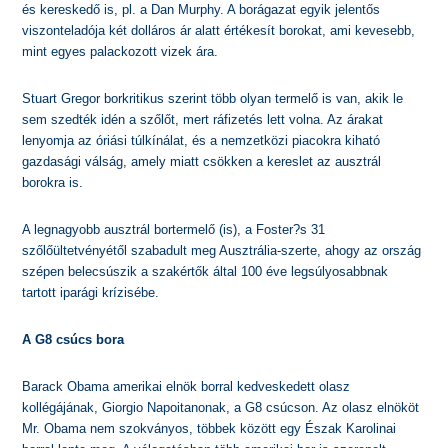
és kereskedő is, pl. a Dan Murphy. A borágazat egyik jelentős
viszonteladója két dolláros ár alatt értékesít borokat, ami kevesebb,
mint egyes palackozott vizek ára.
Stuart Gregor borkritikus szerint több olyan termelő is van, akik le
sem szedték idén a szőlőt, mert ráfizetés lett volna. Az árakat
lenyomja az óriási túlkínálat, és a nemzetközi piacokra kiható
gazdasági válság, amely miatt csökken a kereslet az ausztrál
borokra is.
A legnagyobb ausztrál bortermelő (is), a Foster?s 31
szőlőültetvényétől szabadult meg Ausztrália-szerte, ahogy az ország
szépen belecsúszik a szakértők által 100 éve legsúlyosabbnak
tartott iparági krízisébe.
A G8 csúcs bora
Barack Obama amerikai elnök borral kedveskedett olasz
kollégájának, Giorgio Napoitanonak, a G8 csúcson. Az olasz elnököt
Mr. Obama nem szokványos, többek között egy Észak Karolinai