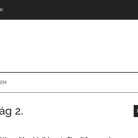
NK
LEM
ág 2.