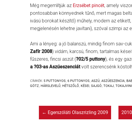
Még megemlítjük az
Erzsébet pincét
, amely viszo
pontosabban könnyednek tűnő, mert magas beltar
ivású borokat készítő) műhely, modern az etikett, j
megjelenésén lehetne javítani), szóval szimpi az 
Ami a lényeg: a jó balanszú, mindig finom sav-cuki
Zafír 2008
) vidám, karcsú, finom, tartalmas kés
fűszeres, fincsi aszút (
?02/5 puttony
), és egy gaz
a ?03-as Aszúeszenciát
volt szerencsénk kóstolh
CÍMKÉK:
5 PUTTONYOS
,
6 PUTTONYOS
,
ASZÚ
,
ASZÚESZENCIA
,
BAB
GÖTZ
,
HÁRSLEVELŰ
,
HÉTSZŐLŐ
,
KÉSEI
,
SAJGÓ
,
TOKAJ
,
TOKAJVIN
←
Egerszóláti Olaszrizling 2009
2010