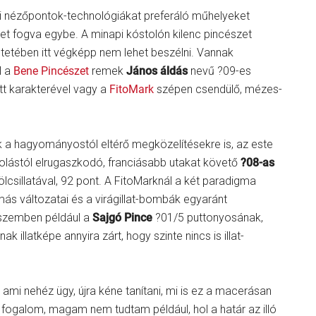
 nézőpontok-technológiákat preferáló műhelyeket
eket fogva egybe. A minapi kóstolón kilenc pincészet
intetében itt végképp nem lehet beszélni. Vannak
l a
Bene Pincészet
remek
János áldás
nevű ?09-es
tt karakterével vagy a
FitoMark
szépen csendülő, mézes-
k a hagyományostól eltérő megközelítésekre is, az este
olástól elrugaszkodó, franciásabb utakat követő
?08-as
csillatával, 92 pont. A FitoMarknál a két paradigma
almás változatai és a virágillat-bombák egyaránt
 szemben például a
Sajgó Pince
?01/5 puttonyosának,
 illatképe annyira zárt, hogy szinte nincs is illat-
 ami nehéz ügy, újra kéne tanítani, mi is ez a macerásan
 fogalom, magam nem tudtam például, hol a határ az illó