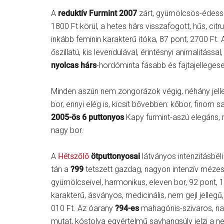
A
reduktív Furmint 2007
zárt, gyümölcsös-édessó
1800 Ft körül, a hetes hárs visszafogott, hűs, cit
inkább feminin karakterű itóka, 87 pont, 2700 Ft.
őszillatú, kis levendulával, érintésnyi animalitássa
nyolcas hárs
-hordóminta fásabb és fajtajellegese
Minden aszún nem zongorázok végig, néhány jelle
bor, ennyi elég is, kicsit bővebben: kőbor, finom 
2005-ös 6 puttonyos
Kapy furmint-aszú elegáns, ra
nagy bor.
A
Hétszőlő
ötputtonyosai
látványos intenzitásbél
tán a
?99
tetszett gazdag, nagyon intenzív mézes-
gyümölcseivel, harmonikus, eleven bor, 92 pont, 
karakterű, ásványos, medicinális, nem gejl jelleg
010 Ft. Az óarany
?94-es
mahagónis-szivaros, nag
mutat, kóstolva egyértelmű savhangsúly jelzi a ne