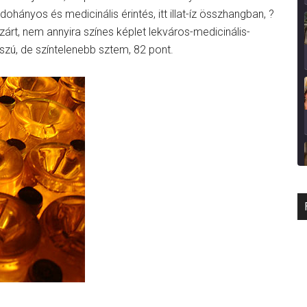
ohányos és medicinális érintés, itt illat-íz összhangban, ?
zárt, nem annyira színes képlet lekváros-medicinális-
szú, de színtelenebb sztem, 82 pont.