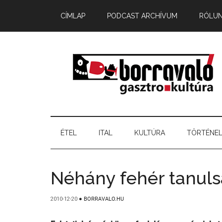
CÍMLAP
PODCAST ARCHÍVUM
RÓLU
ÉTEL
ITAL
KULTÚRA
TÖRTÉNE
Néhány fehér tanuls
2010-12-20
●
BORRAVALO.HU