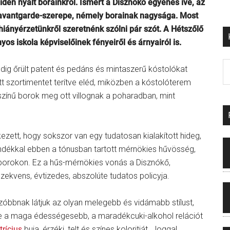
idén nyalt borainkról. Ismert a Disznókő egyenes íve, az
 avantgarde-szerepe, némely borainak nagysága. Most
hiányérzetünkről szeretnénk szólni pár szót. A Hétszőlő
s iskola képviselőinek fényeiről és árnyairól is.
dig őrült patent és pedáns és mintaszerű kóstolókat
t szortimentet terítve eléd, miközben a kóstolóterem
színű borok meg ott villognak a poharadban, mint
zett, hogy sokszor van egy tudatosan kialakított hideg,
ándékkal ebben a tónusban tartott mérnökies hűvösség,
 a borokon. Ez a hűs-mérnökies vonás a Disznókő,
ekvens, évtizedes, abszolúte tudatos policyja.
óbbnak látjuk az olyan melegebb és vidámabb stílust,
ze a maga édességesebb, a maradékcuki-alkohol relációt
trícius
buja, érzéki, telt és színes koloritját. Joggal