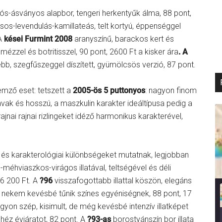
s-ásványos alapbor, tengeri herkentyűk álma, 88 pont,
rusos-levendulás-kamillateás, telt kortyú, éppenséggel
 A
kései Furmint 2008
aranyszínű, barackos kert és
l, mézzel és botritisszel, 90 pont, 2600 Ft a kisker ára
. A
bb, szegfűszeggel díszített, gyümölcsös verzió, 87 pont.
mző eset: tetszett a
2005-ös 5 puttonyos
: nagyon finom
savak és hosszú, a maszkulin karakter ideáltípusa pedig a
jnai rajnai rizlingeket idéző harmonikus karakterével,
i és karakterológiai különbségeket mutatnak, legjobban
méhviaszkos-virágos illatával, teltségével és déli
16 200 Ft. A
?96
visszafogottabb illattal köszön, elegáns
ű, nekem kevésbé tűnik színes egyéniségnek, 88 pont, 17
yon szép, kisimult, de még kevésbé intenzív illatképet
héz évjáratot, 82 pont. A
?93-as
borostyánszín bor illata