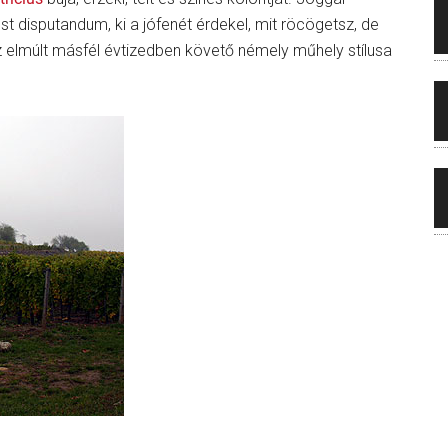
t disputandum, ki a jófenét érdekel, mit röcögetsz, de
z elmúlt másfél évtizedben követő némely műhely stílusa