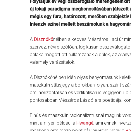
Folytatjuk év végi összefoglaló merengéseinket 
új tokaji paradigma meghonosításában játszott
mégis egy fura, határozott, merőben szubjektív 
intenzív színei mellett beszámolunk a hagyományo
A
Disznókő
nélben a kedves Mészáros Laci úr min
szervez, névre szólóan, logikusan összeválogatot
ablaka mögött ott hullámzanak a dűlők, az arany
valamely varázsitalok.
A Disznókőnélben idén olyas benyomásunk keletke
maszkulin stílusjegy a borokban, olyan, szánt sz
ami horizontálisan és vertikálisan is végigvonul
pontosabban Mészáros László ars poeticája, konz
E hűs és maszkulin racionalizmusnál magunk vonz
mint amilyen például a
Hwangé
, ami ennek inver
másképp értelmező point of view-jával vagy a
Pa