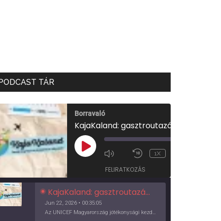
PODCAST TÁR
Borravaló
KajaKaland: gasztroutazás a föld körül
00:00
/
PLAY
1X
00:35:05
EPISODE
FELIRATKOZÁS
KajaKaland: gasztroutazás a föld körül
Jun 22, 2026 • 00:35:05
Az UNICEF Magyarország jótékonysági kezdeményezése izgalmas, egész éves világkörüli ízutazásra hív, igazi családi program és gasztroedukáció, illetve segítség a rászorulóknak is egyben.