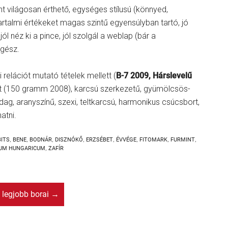
nt világosan érthető, egységes stílusú (könnyed,
talmi értékeket magas szintű egyensúlyban tartó, jó
ól néz ki a pince, jól szolgál a weblap (bár a
egész.
 relációt mutató tételek mellett (
B-7 2009, Hárslevelű
eit (150 gramm 2008), karcsú szerkezetű, gyümölcsös-
dag, aranyszínű, szexi, teltkarcsú, harmonikus csúcsbort,
atni.
ITS
,
BENE
,
BODNÁR
,
DISZNÓKŐ
,
ERZSÉBET
,
ÉVVÉGE
,
FITOMARK
,
FURMINT
,
UM HUNGARICUM
,
ZAFÍR
 legjobb borai
→