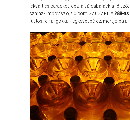
lekvárt és barackot idéz, a sárgabarack a fő szó, d
száraz? impresszió, 90 pont, 22 032 Ft. A
?88-as
füstös felhangokkal, legkevésbé ez, mert jó balan