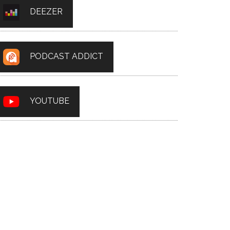
DEEZER
PODCAST ADDICT
YOUTUBE