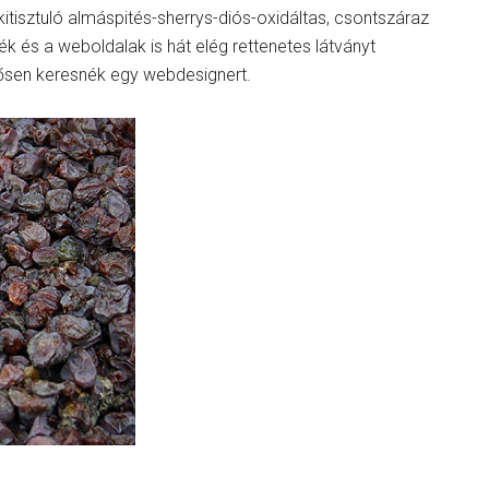
itisztuló almáspités-sherrys-diós-oxidáltas, csontszáraz
k és a weboldalak is hát elég rettenetes látványt
ősen keresnék egy webdesignert.