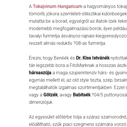
A
Tokajvinum Hungaricum
a hagyományos tokaji
tömöríti, jókora szemléleti-stilisztikai különbség
mutatta be a borait, egységről az illatok-ízek tek
modernebb megfogalmazású borok, ilyen példáu
tavalyi furmintja ásványos-rajnais-kiegyensúlyozo
reszelt almás reduktív ?08-as furmintja.
Érezni, hogy Benéék és
Dr. Kiss Istvánék
nyitotta
tán legszebb bora a FitoMarknak a hosszas ászk
hársaszúja
a maga szuperintenzív hárs- és gyümöl
egymás mellett él, az old style tiszta, szép, birs
megtalálhatók izgalmas szortimentjükben. Ezzel
vagy a
Götzék
, avagy
Babitsék
?04/5 puttonyosának
dimenziójuk.
Az egyesület előtérbe tolja a száraz szamorodnit,
előállítható, szűk piaci szegmens számára vonzó