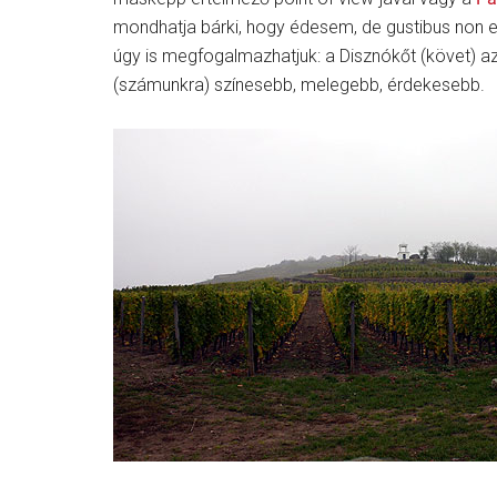
mondhatja bárki, hogy édesem, de gustibus non es
úgy is megfogalmazhatjuk: a Disznókőt (követ) a
(számunkra) színesebb, melegebb, érdekesebb.