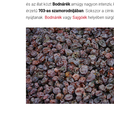
és az illat közt
Bodnárék
amúgy nagyon intenzív, k
érzetű
?03-as szamorodnijában
. Sokszor a címké
nyújtanak.
Bodnárék
vagy
Sajgóék
helyében sürg