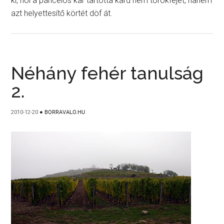
ki, hol a páncélos kar tartotta kard nem törökfejet, hanem
azt helyettesítő körtét döf át.
Néhány fehér tanulság
2.
2010-12-20
●
BORRAVALO.HU