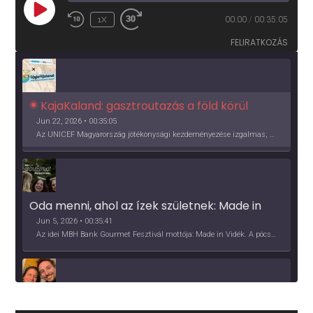
PLAY
1X
00:00
/
00:35:05
EPISODE
FELIRATKOZÁS
KajaKaland: gasztroutazás a föld körül 
Jun 22, 2026 • 00:35:05
Az UNICEF Magyarország jótékonysági kezdeményezése izgalmas, egész éves világkörüli ízutazásra hív, igazi családi program és gasztroedukáció, illetve segítség a rászorulóknak is egyben.
Oda menni, ahol az ízek születnek: Made in 
Vidék, Gourmet Fesztivál 2026
Jun 5, 2026 • 00:35:41
Az idei MBH Bank Gourmet Fesztivál mottója: Made in Vidék. A pócsmegyeri Papi, a mályinkai Iszkor és a szigligeti Villa Kabala tulajdonosai beszélnek arról, hogy mit jelentenek nekik a vidék ízei.
Több, mint vendéglő, közösség - a Kőleves 