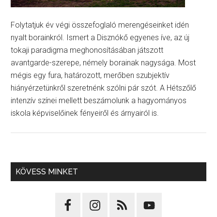
Folytatjuk év végi összefoglaló merengéseinket idén
nyalt borainkról. Ismert a Disznókő egyenes íve, az új
tokaji paradigma meghonosításában játszott
avantgarde-szerepe, némely borainak nagysága. Most
mégis egy fura, határozott, merőben szubjektív
hiányérzetünkről szeretnénk szólni pár szót. A Hétszőlő
intenzív színei mellett beszámolunk a hagyományos
iskola képviselőinek fényeiről és árnyairól is.
KÖVESS MINKET