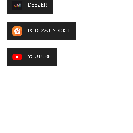
DEEZER
PODCAST ADDICT
YOUTUBE