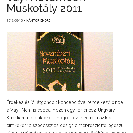
Muskotály 2011
2012-08-13
●
KÁNTOR ENDRE
Érdekes és jól átgondolt koncepcióval rendelkező pince
a Vayi. Nem is csoda, hiszen egy történész, Ungváry
Krisztián áll a palackok mögött: ez meg is látszik a
címkéken: a szecessziós design címer-részlettel egészül