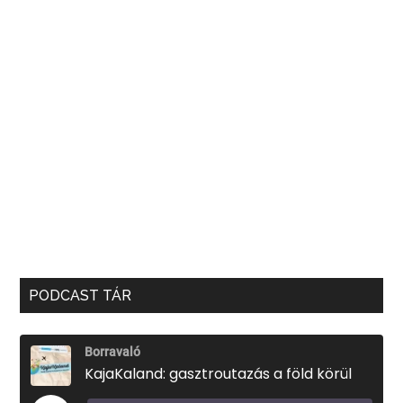
PODCAST TÁR
Borravaló
KajaKaland: gasztroutazás a föld körül