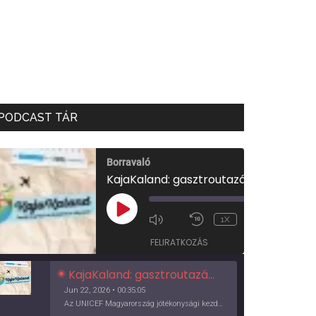
PODCAST TÁR
Borravaló
KajaKaland: gasztroutazás a föld körül
00:00
/
PLAY
1X
00:35:05
EPISODE
FELIRATKOZÁS
KajaKaland: gasztroutazás a föld körül
Jun 22, 2026 • 00:35:05
Az UNICEF Magyarország jótékonysági kezdeményezése izgalmas, egész éves világkörüli ízutazásra hív, igazi családi program és gasztroedukáció, illetve segítség a rászorulóknak is egyben.