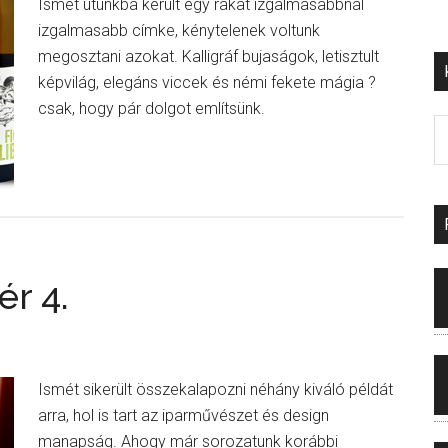
Ismét utunkba került egy rakat izgalmasabbnál
izgalmasabb címke, kénytelenek voltunk
megosztani azokat. Kalligráf bujaságok, letisztult
képvilág, elegáns viccek és némi fekete mágia ?
csak, hogy pár dolgot említsünk.
ér 4.
Ismét sikerült összekalapozni néhány kiváló példát
arra, hol is tart az iparművészet és design
manapság. Ahogy már sorozatunk korábbi