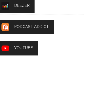
DEEZER
PODCAST ADDICT
YOUTUBE