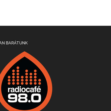
Mi lesz a magyar borágazattal, magyar borral? A kérdés több szempontból is releváns, a gazdasági, környezetei változások sürgős válaszokat igényelnek. Erről beszélgettünk Ercsey Dániellel.
A nagy szakácsgeneráció 1. rész - Id. Marchal József és Dobos C. József
Apr 24, 2026 • 00:38:10
Új sorozatunkban a nagy magyarországi szakácsgeneráció tagjairól beszélgetünk: a sorozat első részében a francia születésű, de a magyar konyhára nagy hatást gyakorló Id. Marchal József, és egyik leghíresebb tanítványa, Dobos C. József az alanyaink.
Villány, kékfrankos, Jackfall
AN BARÁTUNK
Apr 17, 2026 • 00:35:38
Szép nemzetközi versenyeredmények, izgalmas, könnyed, de tartalmas kékfrankosok és portugieserek: ezt a vonalat viszi ma a Jackfall. A lehetőségek mellett vannak azonban kihívások, bőven.
Boston, teadélután, bab és homár
Apr 9, 2026 • 00:37:17
Milyen és mennyi teát öntöttek a bostoni kikötő vizébe, több, mint 250 évvel ezelőtt? És hogy lett a homárból drága étel, amikor régen még a szegények eledele volt és annyi volt belőle, hogy a földekre is hordták tápnak?
Fermentáljunk, a testünk meghálálja!
Apr 3, 2026 • 00:36:07
Egyszerűen fogalmaza: vannak a bélrendszerünkben rossz baktériumok, meg vannak jók. A fermentált élelmiszerekkel a jókat hozzuk előnybe, ráadásul finomat is eszünk – mondja B. Király Györgyi.