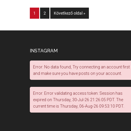
1
2
Következő oldal »
INSTAGRAM
Error: No data found, Try connecting an account first
and make sure you have posts on your account.
Error: Error validating access token: Session has
expired on Thursday, 30-Jul-26 21:26:05 PDT. The
current time is Thursday, 06-Aug-26 09:53:10 PDT.