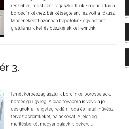
részeiben, most sem ragaszkodtunk kimondottan a
boroscímkékhez, bár kétségtelenül ez volt a fókusz.
Mindenekelőtt azonban bepótolunk egy hiátust:
gratulálnunk kell és büszkének kell lennünk.
ér 3.
Ismét körbeszaglásztunk borcímke, borospalack,
bordesign ügyileg. A piac továbbra is vevő a jó
designokra, rengeteg reklámiroda és fiatal művész
tervez borcímkéket, palackokat. A jelenlegi
merítésbe két magyar palack is bekerült.