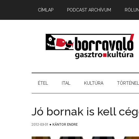
CÍMLAP
PODCAST ARCHÍVUM
RÓLU
ÉTEL
ITAL
KULTÚRA
TÖRTÉNE
Jó bornak is kell cég
2012-03-01
●
KÁNTOR ENDRE