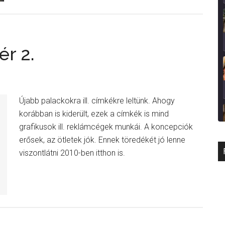
ér 2.
Újabb palackokra ill. címkékre leltünk. Ahogy
korábban is kiderült, ezek a címkék is mind
grafikusok ill. reklámcégek munkái. A koncepciók
erősek, az ötletek jók. Ennek töredékét jó lenne
viszontlátni 2010-ben itthon is.