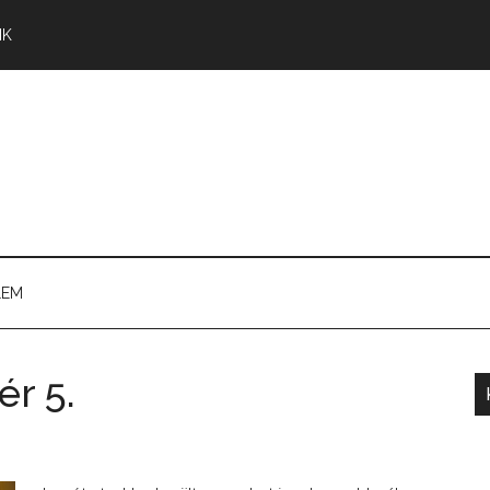
NK
LEM
ér 5.