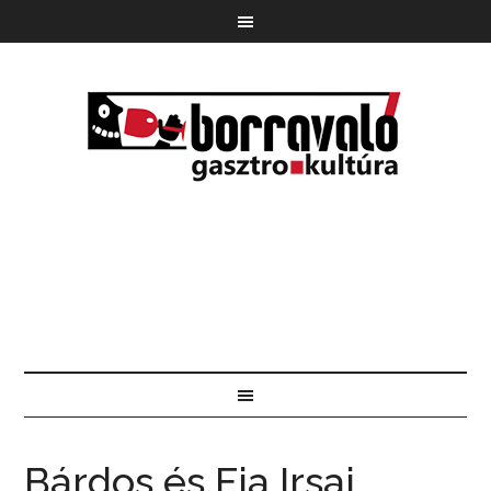
Bárdos és Fia Irsai