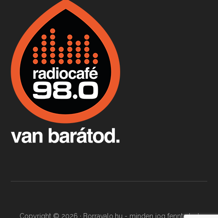
Boston, teadélután, bab és homár
Apr 9, 2026 • 00:37:17
Milyen és mennyi teát öntöttek a bostoni kikötő vizébe, több, mint 250 évvel ezelőtt? És hogy lett a homárból drága étel, amikor régen még a szegények eledele volt és annyi volt belőle, hogy a földekre is hordták tápnak?
Fermentáljunk, a testünk meghálálja!
Apr 3, 2026 • 00:36:07
Egyszerűen fogalmaza: vannak a bélrendszerünkben rossz baktériumok, meg vannak jók. A fermentált élelmiszerekkel a jókat hozzuk előnybe, ráadásul finomat is eszünk – mondja B. Király Györgyi.
Copyright © 2026 · Borravalo.hu - minden jog fenntartva!