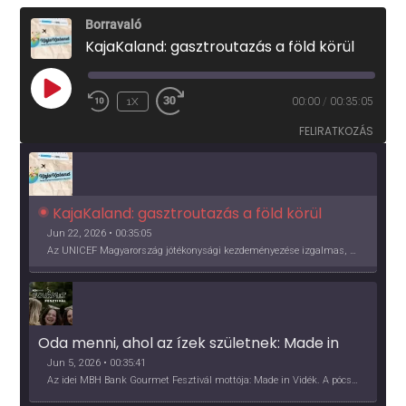
Borravaló
KajaKaland: gasztroutazás a föld körül
PLAY
1X
00:00
/
00:35:05
EPISODE
FELIRATKOZÁS
KajaKaland: gasztroutazás a föld körül 
Jun 22, 2026 • 00:35:05
Az UNICEF Magyarország jótékonysági kezdeményezése izgalmas, egész éves világkörüli ízutazásra hív, igazi családi program és gasztroedukáció, illetve segítség a rászorulóknak is egyben.
Oda menni, ahol az ízek születnek: Made in 
Vidék, Gourmet Fesztivál 2026
Jun 5, 2026 • 00:35:41
Az idei MBH Bank Gourmet Fesztivál mottója: Made in Vidék. A pócsmegyeri Papi, a mályinkai Iszkor és a szigligeti Villa Kabala tulajdonosai beszélnek arról, hogy mit jelentenek nekik a vidék ízei.