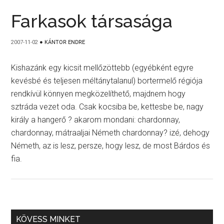
Farkasok társasága
2007-11-02
●
KÁNTOR ENDRE
Kishazánk egy kicsit mellőzöttebb (egyébként egyre
kevésbé és teljesen méltánytalanul) bortermelő régiója
rendkívül könnyen megközelíthető, majdnem hogy
sztráda vezet oda. Csak kocsiba be, kettesbe be, nagy
király a hangerő ? akarom mondani: chardonnay,
chardonnay, mátraaljai Németh chardonnay? izé, dehogy
Németh, az is lesz, persze, hogy lesz, de most Bárdos és
fia.
KÖVESS MINKET