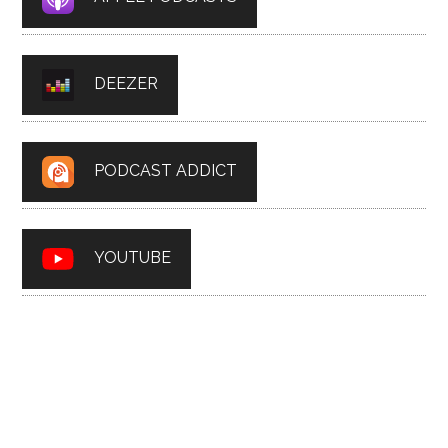
DEEZER
PODCAST ADDICT
YOUTUBE