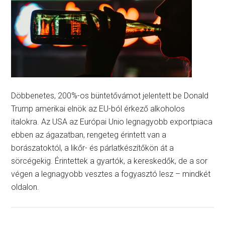
Döbbenetes, 200%-os büntetővámot jelentett be Donald
Trump amerikai elnök az EU-ból érkező alkoholos
italokra. Az USA az Európai Unio legnagyobb exportpiaca
ebben az ágazatban, rengeteg érintett van a
borászatoktól, a likőr- és párlatkészítőkön át a
sörcégekig. Érintettek a gyartók, a kereskedők, de a sor
végen a legnagyobb vesztes a fogyasztó lesz – mindkét
oldalon.