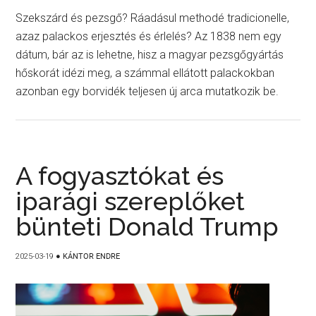
Szekszárd és pezsgő? Ráadásul methodé tradicionelle,
azaz palackos erjesztés és érlelés? Az 1838 nem egy
dátum, bár az is lehetne, hisz a magyar pezsgőgyártás
hőskorát idézi meg, a számmal ellátott palackokban
azonban egy borvidék teljesen új arca mutatkozik be.
A fogyasztókat és
iparági szereplőket
bünteti Donald Trump
2025-03-19
●
KÁNTOR ENDRE