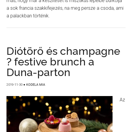
más, hogy már a készítését is misztikus lepelbe burkolja
a sok francia szakkifejezés, na meg persze a csoda, ami
a palackban történik.
Diótörő és champagne
? festive brunch a
Duna-parton
2019-11-30
●
KODELA MIA
Az