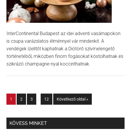
InterContinental Budapest az idei adventi vasárnapokon
is csupa varázslatos élménnyel vár mindenkit. A
vendégek ízelítőt kaphatnak a Diótörő szívmelengető
történetéből, miközben finom fogásokat kóstolhatnak és
szikrázó champagne-nyal koccinthatnak.
1
2
3
…
12
Következő oldal »
KÖVESS MINKET