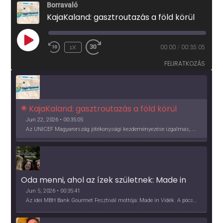
Borravaló
KajaKaland: gasztroutazás a föld körül
PLAY
1X
00:00
/
00:35:05
EPISODE
FELIRATKOZÁS
KajaKaland: gasztroutazás a föld körül 
Jun 22, 2026 • 00:35:05
Az UNICEF Magyarország jótékonysági kezdeményezése izgalmas, egész éves világkörüli ízutazásra hív, igazi családi program és gasztroedukáció, illetve segítség a rászorulóknak is egyben.
Oda menni, ahol az ízek születnek: Made in 
Vidék, Gourmet Fesztivál 2026
Jun 5, 2026 • 00:35:41
Az idei MBH Bank Gourmet Fesztivál mottója: Made in Vidék. A pócsmegyeri Papi, a mályinkai Iszkor és a szigligeti Villa Kabala tulajdonosai beszélnek arról, hogy mit jelentenek nekik a vidék ízei.