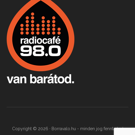
Boston, teadélután, bab és homár
Apr 9, 2026 • 00:37:17
Milyen és mennyi teát öntöttek a bostoni kikötő vizébe, több, mint 250 évvel ezelőtt? És hogy lett a homárból drága étel, amikor régen még a szegények eledele volt és annyi volt belőle, hogy a földekre is hordták tápnak?
Fermentáljunk, a testünk meghálálja!
Apr 3, 2026 • 00:36:07
Egyszerűen fogalmaza: vannak a bélrendszerünkben rossz baktériumok, meg vannak jók. A fermentált élelmiszerekkel a jókat hozzuk előnybe, ráadásul finomat is eszünk – mondja B. Király Györgyi.
Copyright © 2026 · Borravalo.hu - minden jog fenntartva!