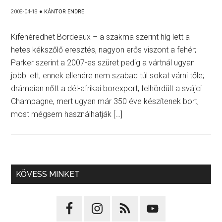
2008-04-18
●
KÁNTOR ENDRE
Kifehéredhet Bordeaux – a szakma szerint híg lett a
hetes kékszőlő eresztés, nagyon erős viszont a fehér;
Parker szerint a 2007-es szüret pedig a vártnál ugyan
jobb lett, ennek ellenére nem szabad túl sokat várni tőle;
drámaian nőtt a dél-afrikai borexport; felhördült a svájci
Champagne, mert ugyan már 350 éve készítenek bort,
most mégsem használhatják […]
KÖVESS MINKET