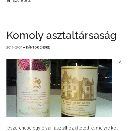
én született.
Komoly asztaltársaság
2011-08-04
●
KÁNTOR ENDRE
A
jószerencse egy olyan asztalhoz ültetett le, melyre két