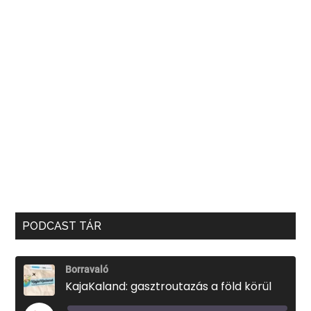
PODCAST TÁR
Borravaló
KajaKaland: gasztroutazás a föld körül