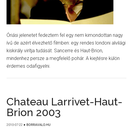
Óriási jelenetet fedeztem fel egy nem kimondottan nagy
ívű de azért élvezhető filmben: egy rendes londoni alvilági
kiskirály virítja tudását. Sancerre és Haut-Brion,
mindenhez persze a megfelelő pohár. A kiejtésre külön
érdemes odafigyelni.
Chateau Larrivet-Haut-
Brion 2003
2010-07-22
●
BORRAVALO.HU