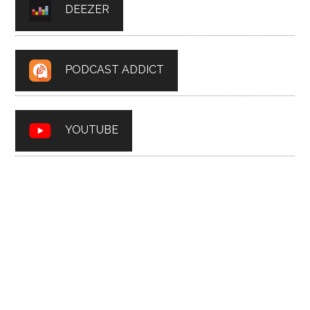
DEEZER
PODCAST ADDICT
YOUTUBE