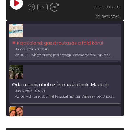
PLAY
1X
00:00
/
00:35:05
EPISODE
FELIRATKOZÁS
KajaKaland: gasztroutazás a föld körül 
Jun 22, 2026 • 00:35:05
Az UNICEF Magyarország jótékonysági kezdeményezése izgalmas, egész éves világkörüli ízutazásra hív, igazi családi program és gasztroedukáció, illetve segítség a rászorulóknak is egyben.
Oda menni, ahol az ízek születnek: Made in 
Vidék, Gourmet Fesztivál 2026
Jun 5, 2026 • 00:35:41
Az idei MBH Bank Gourmet Fesztivál mottója: Made in Vidék. A pócsmegyeri Papi, a mályinkai Iszkor és a szigligeti Villa Kabala tulajdonosai beszélnek arról, hogy mit jelentenek nekik a vidék ízei.
Több, mint vendéglő, közösség - a Kőleves 