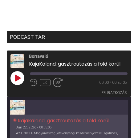
PODCAST TÁR
Borravaló
KajaKaland: gasztroutazás a föld körül
PLAY
1X
00:00
/
00:35:05
EPISODE
FELIRATKOZÁS
KajaKaland: gasztroutazás a föld körül 
Jun 22, 2026 • 00:35:05
Az UNICEF Magyarország jótékonysági kezdeményezése izgalmas, egész éves világkörüli ízutazásra hív, igazi családi program és gasztroedukáció, illetve segítség a rászorulóknak is egyben.