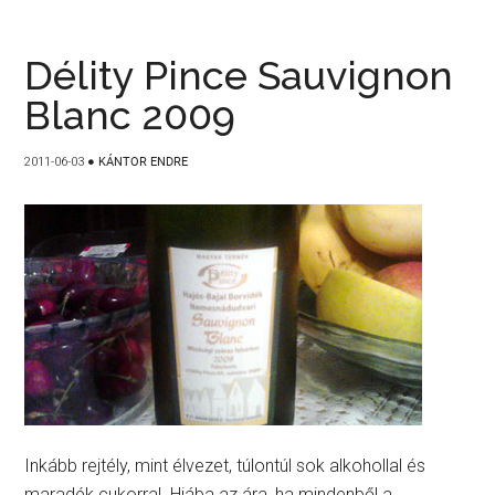
Délity Pince Sauvignon
Blanc 2009
2011-06-03
●
KÁNTOR ENDRE
Inkább rejtély, mint élvezet, túlontúl sok alkohollal és
maradék cukorral. Hiába az ára, ha mindenből a