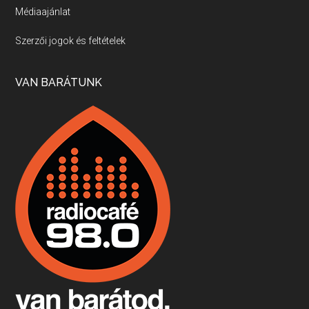
Médiaajánlat
Villány, kékfrankos, Jackfall
Szerzői jogok és feltételek
Apr 17, 2026 • 00:35:38
Szép nemzetközi versenyeredmények, izgalmas, könnyed, de tartalmas kékfrankosok és portugieserek: ezt a vonalat viszi ma a Jackfall. A lehetőségek mellett vannak azonban kihívások, bőven.
VAN BARÁTUNK
Boston, teadélután, bab és homár
Apr 9, 2026 • 00:37:17
Milyen és mennyi teát öntöttek a bostoni kikötő vizébe, több, mint 250 évvel ezelőtt? És hogy lett a homárból drága étel, amikor régen még a szegények eledele volt és annyi volt belőle, hogy a földekre is hordták tápnak?
Fermentáljunk, a testünk meghálálja!
Apr 3, 2026 • 00:36:07
Egyszerűen fogalmaza: vannak a bélrendszerünkben rossz baktériumok, meg vannak jók. A fermentált élelmiszerekkel a jókat hozzuk előnybe, ráadásul finomat is eszünk – mondja B. Király Györgyi.