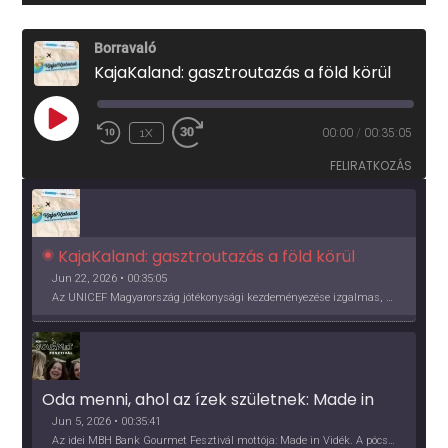
Borravaló
KajaKaland: gasztroutazás a föld körül
PLAY
1X
00:00
/
00:35:05
EPISODE
FELIRATKOZÁS
KajaKaland: gasztroutazás a föld körül 
Jun 22, 2026 • 00:35:05
Az UNICEF Magyarország jótékonysági kezdeményezése izgalmas, egész éves világkörüli ízutazásra hív, igazi családi program és gasztroedukáció, illetve segítség a rászorulóknak is egyben.
Oda menni, ahol az ízek születnek: Made in 
Vidék, Gourmet Fesztivál 2026
Jun 5, 2026 • 00:35:41
Az idei MBH Bank Gourmet Fesztivál mottója: Made in Vidék. A pócsmegyeri Papi, a mályinkai Iszkor és a szigligeti Villa Kabala tulajdonosai beszélnek arról, hogy mit jelentenek nekik a vidék ízei.