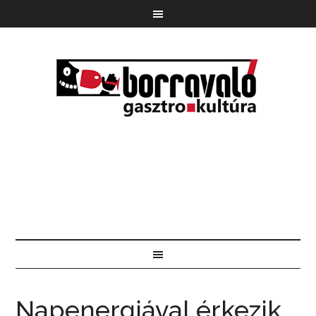
Napenergiával érkezik