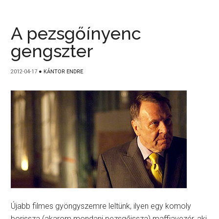
A pezsgőínyenc
gengszter
2012-04-17
●
KÁNTOR ENDRE
Újabb filmes gyöngyszemre leltünk, ilyen egy komoly
borissza (akarom mondani pezsgőissza) maffiavezér, aki