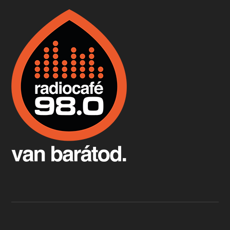
Boston, teadélután, bab és homár
Apr 9, 2026 • 00:37:17
Milyen és mennyi teát öntöttek a bostoni kikötő vizébe, több, mint 250 évvel ezelőtt? És hogy lett a homárból drága étel, amikor régen még a szegények eledele volt és annyi volt belőle, hogy a földekre is hordták tápnak?
Fermentáljunk, a testünk meghálálja!
Apr 3, 2026 • 00:36:07
Egyszerűen fogalmaza: vannak a bélrendszerünkben rossz baktériumok, meg vannak jók. A fermentált élelmiszerekkel a jókat hozzuk előnybe, ráadásul finomat is eszünk – mondja B. Király Györgyi.