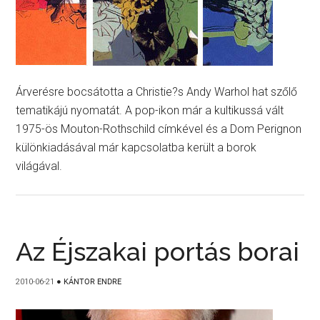
Árverésre bocsátotta a Christie?s Andy Warhol hat szőlő
tematikájú nyomatát. A pop-ikon már a kultikussá vált
1975-ös Mouton-Rothschild címkével és a Dom Perignon
különkiadásával már kapcsolatba került a borok
világával.
Az Éjszakai portás borai
2010-06-21
●
KÁNTOR ENDRE