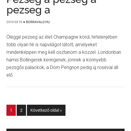
pezseg a
2010-03-19
●
BORRAVALO.HU
Öléggé pezseg az élet Champagne körül, hirtelenjében
több olyan hír is napvilágot látott, amelyeket
mindenképpen meg kell osztanom a közzel. Londonban
hamis Bollingerek keringenek, jönnek a könnyebb
pezsgős palackok, a Dom Perignon pedig új roséval áll
elő.
1
2
Következő oldal »