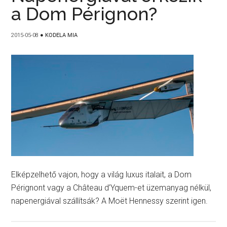
a Dom Pérignon?
2015-05-08
●
KODELA MIA
Elképzelhető vajon, hogy a világ luxus italait, a Dom
Pérignont vagy a Château d’Yquem-et üzemanyag nélkül,
napenergiával szállítsák? A Moët Hennessy szerint igen.