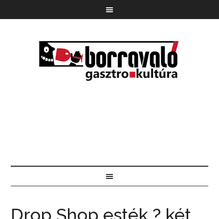
Drop Shop esték ? két