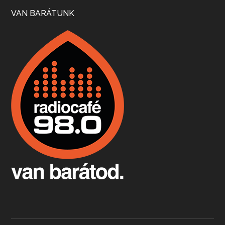
VAN BARÁTUNK
Boston, teadélután, bab és homár
Apr 9, 2026 • 00:37:17
Milyen és mennyi teát öntöttek a bostoni kikötő vizébe, több, mint 250 évvel ezelőtt? És hogy lett a homárból drága étel, amikor régen még a szegények eledele volt és annyi volt belőle, hogy a földekre is hordták tápnak?
Fermentáljunk, a testünk meghálálja!
Apr 3, 2026 • 00:36:07
Egyszerűen fogalmaza: vannak a bélrendszerünkben rossz baktériumok, meg vannak jók. A fermentált élelmiszerekkel a jókat hozzuk előnybe, ráadásul finomat is eszünk – mondja B. Király Györgyi.