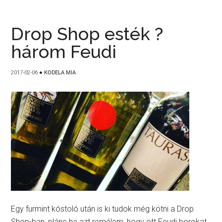
Drop Shop esték ?
három Feudi
2017-02-06
●
KODELA MIA
Egy furmint kóstoló után is ki tudok még kötni a Drop
Shop-ban, pláne ha azt remélem, hogy ott Feudi borokat