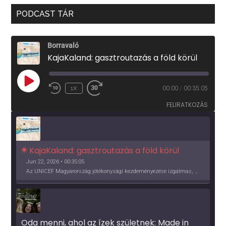
PODCAST TÁR
Borravaló
KajaKaland: gasztroutazás a föld körül
PLAY
1X
00:00
/
00:35:05
EPISODE
FELIRATKOZÁS
KajaKaland: gasztroutazás a föld körül 
Jun 22, 2026 • 00:35:05
Az UNICEF Magyarország jótékonysági kezdeményezése izgalmas, egész éves világkörüli ízutazásra hív, igazi családi program és gasztroedukáció, illetve segítség a rászorulóknak is egyben.
Oda menni, ahol az ízek születnek: Made in 