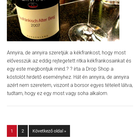
Annyira, de annyira szeretjük a kékfrankost, hogy most
elővesszük az eddig rejtegetett ritka kékfrankosainkat és
egy este megbontjuk mind.? ? írta a Drop Shop a
kóstolót hirdető eseményhez. Hát én annyira, de annyira
azért nem szeretem, viszont a borsor egyes tételeit látva,
tudtam, hogy ez egy most vagy soha alkalom.
1
2
Következő oldal »