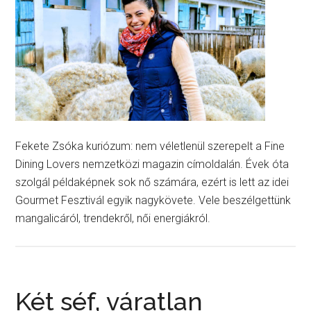
Fekete Zsóka kuriózum: nem véletlenül szerepelt a Fine
Dining Lovers nemzetközi magazin címoldalán. Évek óta
szolgál példaképnek sok nő számára, ezért is lett az idei
Gourmet Fesztivál egyik nagykövete. Vele beszélgettünk
mangalicáról, trendekről, női energiákról.
Két séf, váratlan