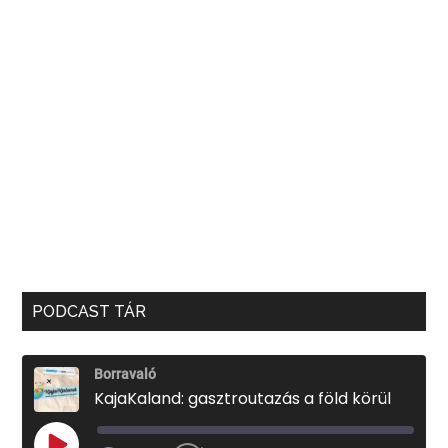
PODCAST TÁR
Borravaló
KajaKaland: gasztroutazás a föld körül