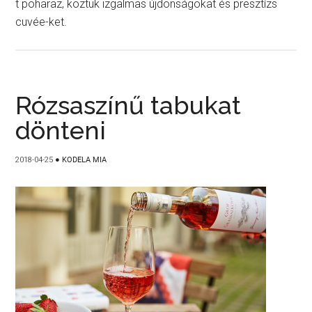
t poharaz, köztük izgalmas újdonságokat és presztízs
cuvée-ket.
Rózsaszínű tabukat
dönteni
2018-04-25
●
KODELA MIA