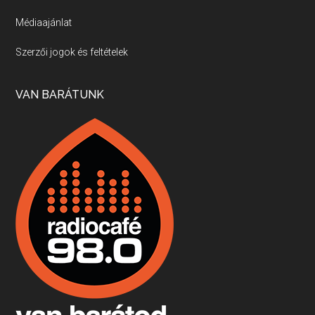
Médiaajánlat
Villány, kékfrankos, Jackfall
Szerzői jogok és feltételek
Apr 17, 2026 • 00:35:38
Szép nemzetközi versenyeredmények, izgalmas, könnyed, de tartalmas kékfrankosok és portugieserek: ezt a vonalat viszi ma a Jackfall. A lehetőségek mellett vannak azonban kihívások, bőven.
VAN BARÁTUNK
Boston, teadélután, bab és homár
Apr 9, 2026 • 00:37:17
Milyen és mennyi teát öntöttek a bostoni kikötő vizébe, több, mint 250 évvel ezelőtt? És hogy lett a homárból drága étel, amikor régen még a szegények eledele volt és annyi volt belőle, hogy a földekre is hordták tápnak?
Fermentáljunk, a testünk meghálálja!
Apr 3, 2026 • 00:36:07
Egyszerűen fogalmaza: vannak a bélrendszerünkben rossz baktériumok, meg vannak jók. A fermentált élelmiszerekkel a jókat hozzuk előnybe, ráadásul finomat is eszünk – mondja B. Király Györgyi.