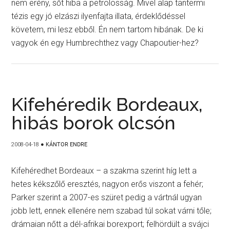
nem erény, sőt hiba a petrolosság. Mivel alap tantermi
tézis egy jó elzászi ilyenfajta illata, érdeklődéssel
követem, mi lesz ebből. Én nem tartom hibának. De ki
vagyok én egy Humbrechthez vagy Chapoutier-hez?
Kifehéredik Bordeaux,
hibás borok olcsón
2008-04-18
●
KÁNTOR ENDRE
Kifehéredhet Bordeaux – a szakma szerint híg lett a
hetes kékszőlő eresztés, nagyon erős viszont a fehér;
Parker szerint a 2007-es szüret pedig a vártnál ugyan
jobb lett, ennek ellenére nem szabad túl sokat várni tőle;
drámaian nőtt a dél-afrikai borexport; felhördült a svájci