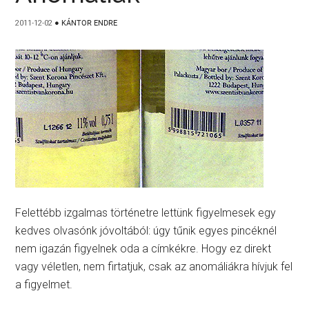
2011-12-02
●
KÁNTOR ENDRE
Felettébb izgalmas történetre lettünk figyelmesek egy
kedves olvasónk jóvoltából: úgy tűnik egyes pincéknél
nem igazán figyelnek oda a címkékre. Hogy ez direkt
vagy véletlen, nem firtatjuk, csak az anomáliákra hívjuk fel
a figyelmet.