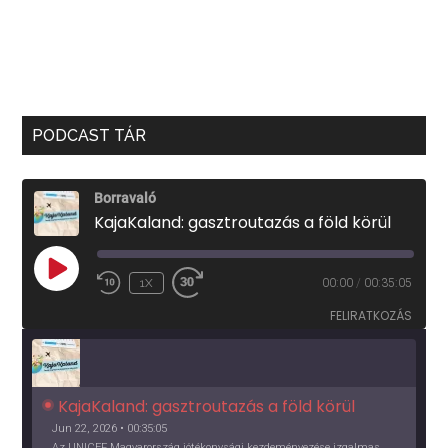
PODCAST TÁR
Borravaló
KajaKaland: gasztroutazás a föld körül
PLAY
1X
00:00
/
00:35:05
EPISODE
FELIRATKOZÁS
KajaKaland: gasztroutazás a föld körül 
Jun 22, 2026 • 00:35:05
Az UNICEF Magyarország jótékonysági kezdeményezése izgalmas, egész éves világkörüli ízutazásra hív, igazi családi program és gasztroedukáció, illetve segítség a rászorulóknak is egyben.