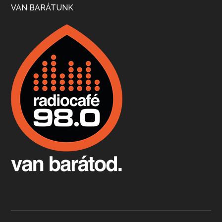
VAN BARÁTUNK
Boston, teadélután, bab és homár
Apr 9, 2026 • 00:37:17
Milyen és mennyi teát öntöttek a bostoni kikötő vizébe, több, mint 250 évvel ezelőtt? És hogy lett a homárból drága étel, amikor régen még a szegények eledele volt és annyi volt belőle, hogy a földekre is hordták tápnak?
Fermentáljunk, a testünk meghálálja!
Apr 3, 2026 • 00:36:07
Egyszerűen fogalmaza: vannak a bélrendszerünkben rossz baktériumok, meg vannak jók. A fermentált élelmiszerekkel a jókat hozzuk előnybe, ráadásul finomat is eszünk – mondja B. Király Györgyi.