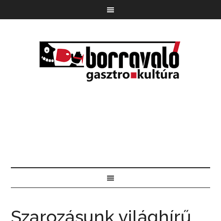
Szarozásunk világhírű