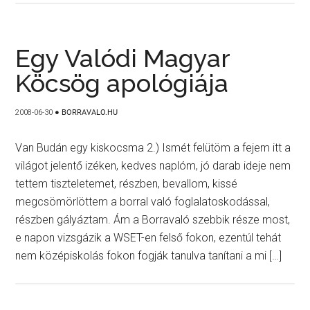
Egy Valódi Magyar
Köcsög apológiája
2008-06-30
●
BORRAVALO.HU
Van Budán egy kiskocsma 2.) Ismét felütöm a fejem itt a
világot jelentő izéken, kedves naplóm, jó darab ideje nem
tettem tiszteletemet, részben, bevallom, kissé
megcsömörlöttem a borral való foglalatoskodással,
részben gályáztam. Ám a Borravaló szebbik része most,
e napon vizsgázik a WSET-en felső fokon, ezentúl tehát
nem középiskolás fokon fogják tanulva tanítani a mi […]