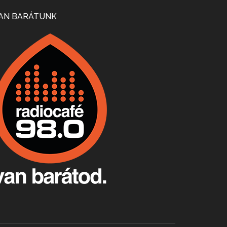
Mi lesz a magyar borágazattal, magyar borral? A kérdés több szempontból is releváns, a gazdasági, környezetei változások sürgős válaszokat igényelnek. Erről beszélgettünk Ercsey Dániellel.
AN BARÁTUNK
A nagy szakácsgeneráció 1. rész - Id. Marchal József és Dobos C. József
Apr 24, 2026 • 00:38:10
Új sorozatunkban a nagy magyarországi szakácsgeneráció tagjairól beszélgetünk: a sorozat első részében a francia születésű, de a magyar konyhára nagy hatást gyakorló Id. Marchal József, és egyik leghíresebb tanítványa, Dobos C. József az alanyaink.
Villány, kékfrankos, Jackfall
Apr 17, 2026 • 00:35:38
Szép nemzetközi versenyeredmények, izgalmas, könnyed, de tartalmas kékfrankosok és portugieserek: ezt a vonalat viszi ma a Jackfall. A lehetőségek mellett vannak azonban kihívások, bőven.
Boston, teadélután, bab és homár
Apr 9, 2026 • 00:37:17
Milyen és mennyi teát öntöttek a bostoni kikötő vizébe, több, mint 250 évvel ezelőtt? És hogy lett a homárból drága étel, amikor régen még a szegények eledele volt és annyi volt belőle, hogy a földekre is hordták tápnak?
Fermentáljunk, a testünk meghálálja!
Apr 3, 2026 • 00:36:07
Egyszerűen fogalmaza: vannak a bélrendszerünkben rossz baktériumok, meg vannak jók. A fermentált élelmiszerekkel a jókat hozzuk előnybe, ráadásul finomat is eszünk – mondja B. Király Györgyi.