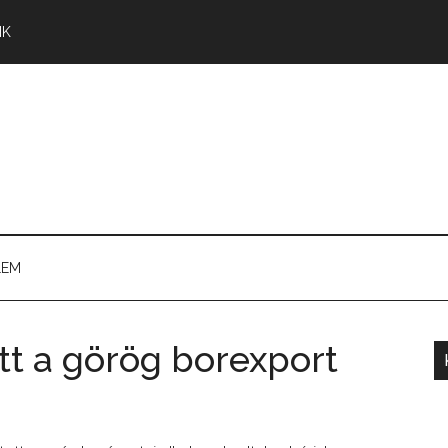
NK
LEM
tt a görög borexport