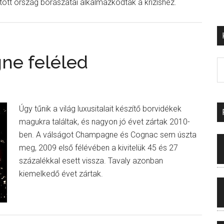
ott ország borászatai alkalmazkodtak a krízishez.
ne feléled
Úgy tűnik a világ luxusitalait készítő borvidékek
magukra találtak, és nagyon jó évet zártak 2010-
ben. A válságot Champagne és Cognac sem úszta
meg, 2009 első félévében a kivitelük 45 és 27
százalékkal esett vissza. Tavaly azonban
kiemelkedő évet zártak.