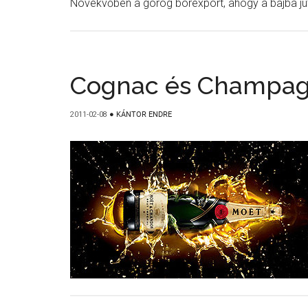
Növekvőben a görög borexport, ahogy a bajba jut
Cognac és Champag
2011-02-08
●
KÁNTOR ENDRE