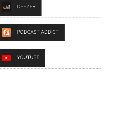
DEEZER
PODCAST ADDICT
YOUTUBE