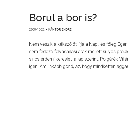
Borul a bor is?
2008-10-22
●
KÁNTOR ENDRE
Nem veszik a kékszőlőt, írja a Napi, és főleg Eger
sem fedező felvásárlási árak mellett súlyos pro
sincs érdemi kereslet, a lap szerint. Polgárék Vi
igen. Ami inkább gond, az, hogy mindketten aggas