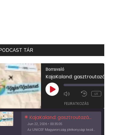
PODCAST TÁR
Borravaló
KajaKaland: gasztroutazás a föld körül
00:00
/
PLAY
1X
00:35:05
EPISODE
FELIRATKOZÁS
KajaKaland: gasztroutazás a föld körül
Jun 22, 2026 • 00:35:05
Az UNICEF Magyarország jótékonysági kezdeményezése izgalmas, egész éves világkörüli ízutazásra hív, igazi családi program és gasztroedukáció, illetve segítség a rászorulóknak is egyben.