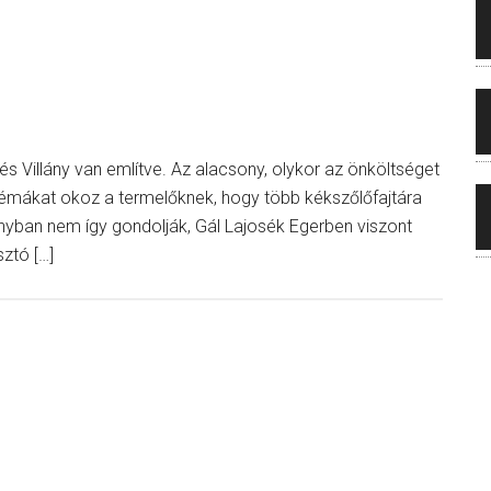
 és Villány van említve. Az alacsony, olykor az önköltséget
blémákat okoz a termelőknek, hogy több kékszőlőfajtára
llányban nem így gondolják, Gál Lajosék Egerben viszont
ztó […]