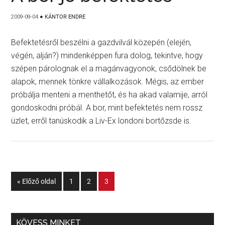
2009-09-04
●
KÁNTOR ENDRE
Befektetésről beszélni a gazdvilvál közepén (elején,
végén, alján?) mindenképpen fura dolog, tekintve, hogy
szépen párolognak el a magánvagyonok, csődölnek be
alapok, mennek tönkre vállalkozások. Mégis, az ember
próbálja menteni a menthetőt, és ha akad valamije, arról
gondoskodni próbál. A bor, mint befektetés nem rossz
üzlet, erről tanúskodik a Liv-Ex londoni bortőzsde is.
« Előző oldal
1
2
3
KÖVESS MINKET