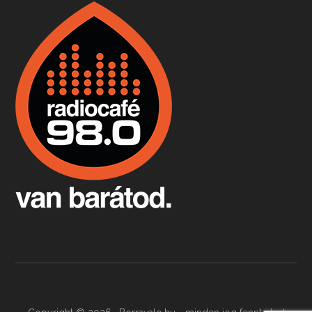
Boston, teadélután, bab és homár
Apr 9, 2026 • 00:37:17
Milyen és mennyi teát öntöttek a bostoni kikötő vizébe, több, mint 250 évvel ezelőtt? És hogy lett a homárból drága étel, amikor régen még a szegények eledele volt és annyi volt belőle, hogy a földekre is hordták tápnak?
Fermentáljunk, a testünk meghálálja!
Apr 3, 2026 • 00:36:07
Egyszerűen fogalmaza: vannak a bélrendszerünkben rossz baktériumok, meg vannak jók. A fermentált élelmiszerekkel a jókat hozzuk előnybe, ráadásul finomat is eszünk – mondja B. Király Györgyi.