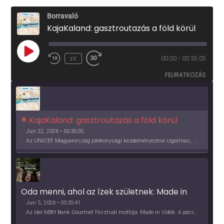
Borravaló
KajaKaland: gasztroutazás a föld körül
PLAY
1X
00:00
/
00:35:05
EPISODE
FELIRATKOZÁS
KajaKaland: gasztroutazás a föld körül 
Jun 22, 2026 • 00:35:05
Az UNICEF Magyarország jótékonysági kezdeményezése izgalmas, egész éves világkörüli ízutazásra hív, igazi családi program és gasztroedukáció, illetve segítség a rászorulóknak is egyben.
Oda menni, ahol az ízek születnek: Made in 
Vidék, Gourmet Fesztivál 2026
Jun 5, 2026 • 00:35:41
Az idei MBH Bank Gourmet Fesztivál mottója: Made in Vidék. A pócsmegyeri Papi, a mályinkai Iszkor és a szigligeti Villa Kabala tulajdonosai beszélnek arról, hogy mit jelentenek nekik a vidék ízei.