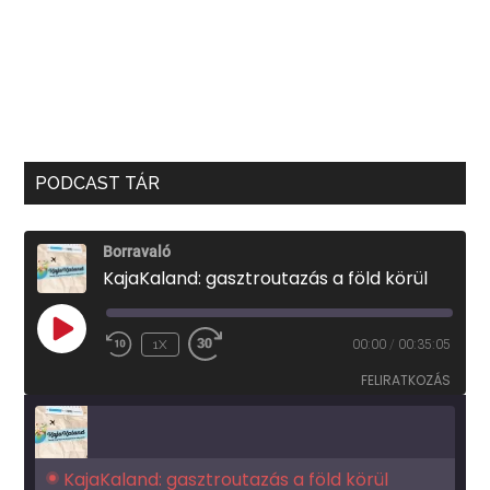
PODCAST TÁR
Borravaló
KajaKaland: gasztroutazás a föld körül
PLAY
1X
00:00
/
00:35:05
EPISODE
FELIRATKOZÁS
KajaKaland: gasztroutazás a föld körül 