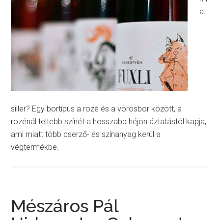
a
siller? Egy bortípus a rozé és a vörösbor között, a
rozénál teltebb színét a hosszabb héjon áztatástól kapja,
ami miatt több cserző- és színanyag kerül a
végtermékbe.
Mészáros Pál