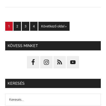
1
2
3
4
Következő oldal »
KÖVESS MINKET
KERESÉS