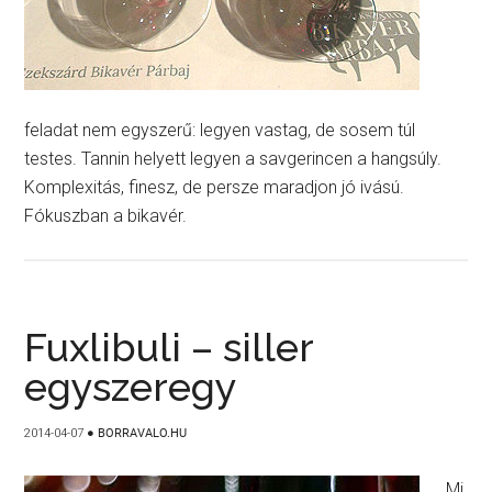
feladat nem egyszerű: legyen vastag, de sosem túl
testes. Tannin helyett legyen a savgerincen a hangsúly.
Komplexitás, finesz, de persze maradjon jó ivású.
Fókuszban a bikavér.
Fuxlibuli – siller
egyszeregy
2014-04-07
●
BORRAVALO.HU
Mi