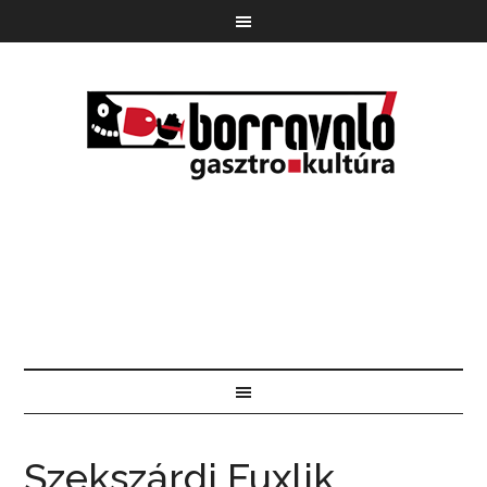
Szekszárdi Fuxlik