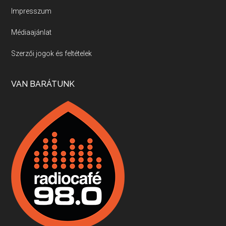
Impresszum
Médiaajánlat
Villány, kékfrankos, Jackfall
Szerzői jogok és feltételek
Apr 17, 2026 • 00:35:38
Szép nemzetközi versenyeredmények, izgalmas, könnyed, de tartalmas kékfrankosok és portugieserek: ezt a vonalat viszi ma a Jackfall. A lehetőségek mellett vannak azonban kihívások, bőven.
VAN BARÁTUNK
Boston, teadélután, bab és homár
Apr 9, 2026 • 00:37:17
Milyen és mennyi teát öntöttek a bostoni kikötő vizébe, több, mint 250 évvel ezelőtt? És hogy lett a homárból drága étel, amikor régen még a szegények eledele volt és annyi volt belőle, hogy a földekre is hordták tápnak?
Fermentáljunk, a testünk meghálálja!
Apr 3, 2026 • 00:36:07
Egyszerűen fogalmaza: vannak a bélrendszerünkben rossz baktériumok, meg vannak jók. A fermentált élelmiszerekkel a jókat hozzuk előnybe, ráadásul finomat is eszünk – mondja B. Király Györgyi.