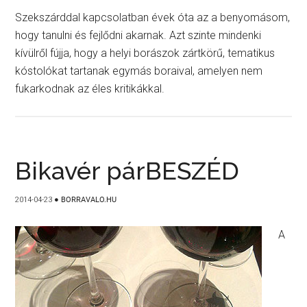
Szekszárddal kapcsolatban évek óta az a benyomásom,
hogy tanulni és fejlődni akarnak. Azt szinte mindenki
kívülről fújja, hogy a helyi borászok zártkörű, tematikus
kóstolókat tartanak egymás boraival, amelyen nem
fukarkodnak az éles kritikákkal.
Bikavér párBESZÉD
2014-04-23
●
BORRAVALO.HU
A