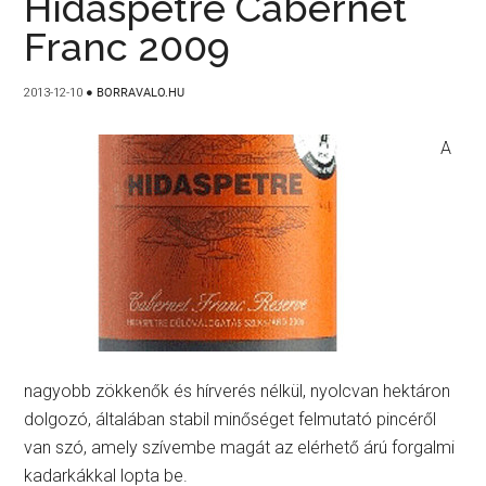
Hidaspetre Cabernet
Franc 2009
2013-12-10
●
BORRAVALO.HU
A
nagyobb zökkenők és hírverés nélkül, nyolcvan hektáron
dolgozó, általában stabil minőséget felmutató pincéről
van szó, amely szívembe magát az elérhető árú forgalmi
kadarkákkal lopta be.