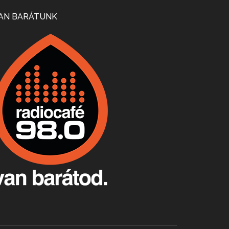
Mi lesz a magyar borágazattal, magyar borral? A kérdés több szempontból is releváns, a gazdasági, környezetei változások sürgős válaszokat igényelnek. Erről beszélgettünk Ercsey Dániellel.
AN BARÁTUNK
A nagy szakácsgeneráció 1. rész - Id. Marchal József és Dobos C. József
Apr 24, 2026 • 00:38:10
Új sorozatunkban a nagy magyarországi szakácsgeneráció tagjairól beszélgetünk: a sorozat első részében a francia születésű, de a magyar konyhára nagy hatást gyakorló Id. Marchal József, és egyik leghíresebb tanítványa, Dobos C. József az alanyaink.
Villány, kékfrankos, Jackfall
Apr 17, 2026 • 00:35:38
Szép nemzetközi versenyeredmények, izgalmas, könnyed, de tartalmas kékfrankosok és portugieserek: ezt a vonalat viszi ma a Jackfall. A lehetőségek mellett vannak azonban kihívások, bőven.
Boston, teadélután, bab és homár
Apr 9, 2026 • 00:37:17
Milyen és mennyi teát öntöttek a bostoni kikötő vizébe, több, mint 250 évvel ezelőtt? És hogy lett a homárból drága étel, amikor régen még a szegények eledele volt és annyi volt belőle, hogy a földekre is hordták tápnak?
Fermentáljunk, a testünk meghálálja!
Apr 3, 2026 • 00:36:07
Egyszerűen fogalmaza: vannak a bélrendszerünkben rossz baktériumok, meg vannak jók. A fermentált élelmiszerekkel a jókat hozzuk előnybe, ráadásul finomat is eszünk – mondja B. Király Györgyi.