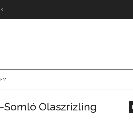
NK
LEM
Somló Olaszrizling