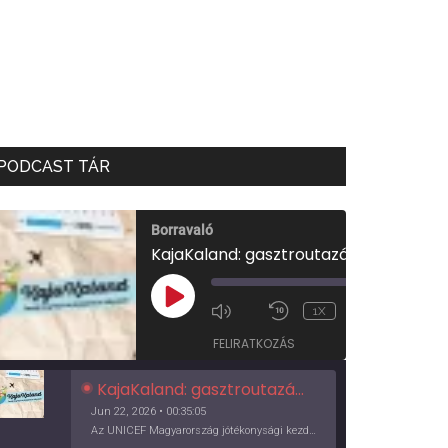
PODCAST TÁR
Borravaló
KajaKaland: gasztroutazás a föld körül
00:00
/
PLAY
1X
00:35:05
EPISODE
FELIRATKOZÁS
KajaKaland: gasztroutazás a föld körül
Jun 22, 2026 • 00:35:05
Az UNICEF Magyarország jótékonysági kezdeményezése izgalmas, egész éves világkörüli ízutazásra hív, igazi családi program és gasztroedukáció, illetve segítség a rászorulóknak is egyben.