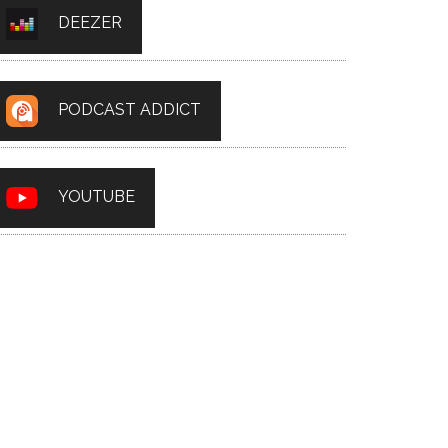
DEEZER
PODCAST ADDICT
YOUTUBE