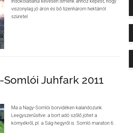
indokolatlanul kevesen ismerik ahhoz képest, hogy
viszonylag jó áron és bő tizenhárom hektárról
szüretel.
-Somlói Juhfark 2011
Ma a Nagy-Somlói borvidéken kalandozunk.
Leegyszerűsítve: a bort adó szőlő jöhet a
környékről, pl. a Ság-hegyről is. Somló maraton 6.