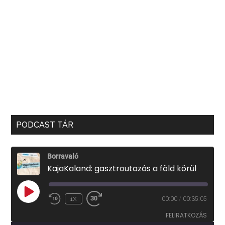
PODCAST TÁR
Borravaló
KajaKaland: gasztroutazás a föld körül
PLAY
1X
00:00
/
00:35:05
EPISODE
FELIRATKOZÁS