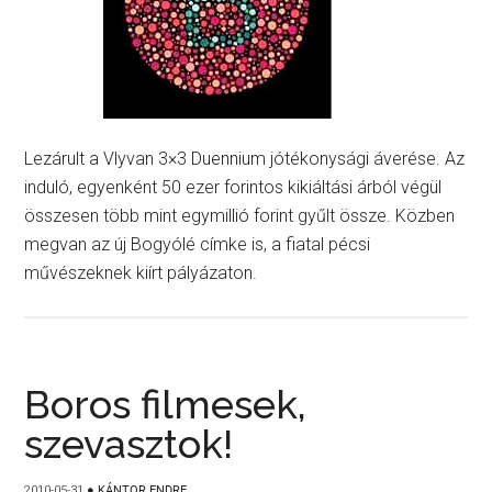
Lezárult a Vlyvan 3×3 Duennium jótékonysági áverése. Az
induló, egyenként 50 ezer forintos kikiáltási árból végül
összesen több mint egymillió forint gyűlt össze. Közben
megvan az új Bogyólé címke is, a fiatal pécsi
művészeknek kiírt pályázaton.
Boros filmesek,
szevasztok!
2010-05-31
●
KÁNTOR ENDRE