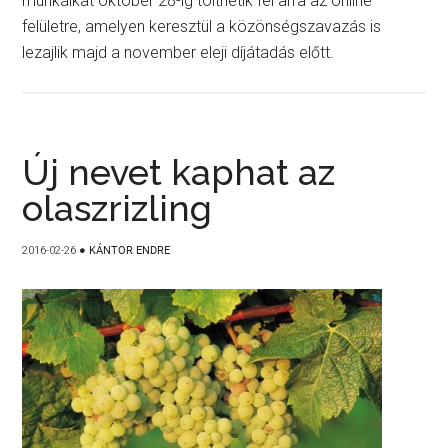
munkáikat október 28-ig tölthetik fel arra az online
felületre, amelyen keresztül a közönségszavazás is
lezajlik majd a november eleji díjátadás előtt.
Új nevet kaphat az
olaszrizling
2016-02-26
●
KÁNTOR ENDRE